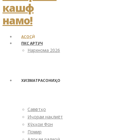
АСОСӢ
ПКС АРТУЧ
Нархнома 2026
ХИЗМАТРАСОНИҲО
Савғотҳо
Иҷораи нақлиёт
Кӯҳҳои Фон
Помир
Алоқаи радиоӣ