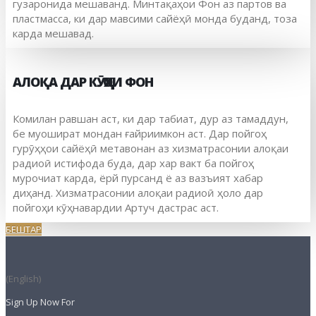
гузаронида мешаванд. Минтақаҳои Фон аз партов ва
пластмасса, ки дар мавсими сайёҳӣ монда буданд, тоза
карда мешавад.
АЛОҚА ДАР КӮҲҲОИ ФОН
Комилан равшан аст, ки дар табиат, дур аз тамаддун,
бе муошират мондан ғайриимкон аст. Дар пойгоҳ
гурӯҳҳои сайёҳӣ метавонан аз хизматрасонии алоқаи
радиоӣ истифода буда, дар хар вакт ба пойгоҳ
мурочиат карда, ёрй пурсанд ё аз вазъият хабар
диҳанд. Хизматрасонии алоқаи радиоӣ ҳоло дар
пойгоҳи кӯҳнавардии Артуч дастрас аст.
БЕШТАР
(English)
Sign Up Now For