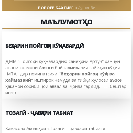
БОБОЕВ БАХТИЁР
ш.Душанбе
МАЪЛУМОТҲО
БЕҲТАРИН ПОЙГОҲИ КӮҲНАВАРДӢ
ҶДММ “Пойгоҳи кӯҳнавардию сайёҳҳии Артуч” ҳамчун
аъзои созмони Алянси байналмилалии сайёҳии кӯҳии
IMTA, дар номинатсияи
“беҳтарин пойгоҳи кӯҳӣ ва
хаймазанӣ”
иштирок намуда ва тибқи хулосаи аъзои
ҳакамон соҳиби ҷои аввал ва ҷоиза гардид. . . . бештар
инҷо
ТОЗАГӢ - ҶАВҲАРИ ТАБИАТ
Ҳамасола Аксияҳои «Тозагӣ – ҷавҳари табиат»