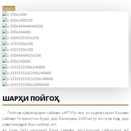
ТАМОС
ШАРҲИ ПОЙГОҲ
Пойгоҳи кӯҳнавардию сайёҳии «АРТУЧ» яке аз қадимтарин базаҳои
сайёҳии Тоҷикистон буда, дар баландии 2200 метр аз сатҳи баҳр, дар
кӯҳҳои машҳури Фон ҷойгир аст.
Аз соли 1971 инҷониб база сайёҳон, дӯстдорони сайругашт ва