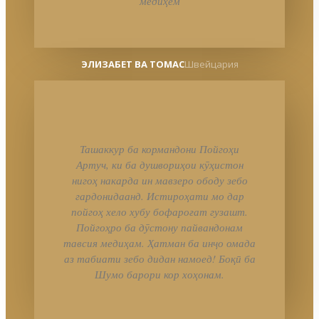
медиҳем
ЭЛИЗАБЕТ ВА ТОМАС
Швейцария
Ташаккур ба кормандони Пойгоҳи
Артуч, ки ба душвориҳои кӯҳистон
нигоҳ накарда ин мавзеро ободу зебо
гардонидаанд. Истироҳати мо дар
пойгоҳ хело хубу бофароғат гузашт.
Пойгоҳро ба дӯстону пайвандонам
тавсия медиҳам. Ҳатман ба инҷо омада
аз табиати зебо дидан намоед! Боқӣ ба
Шумо барори кор хоҳонам.