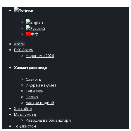
Тоҷики
English
Русский
中文
Асосӣ
ПКС Артуч
Нархнома 2026
Хизматрасониҳо
Савғотҳо
Иҷораи нақлиёт
Кӯҳҳои Фон
Помир
Алоқаи радиоӣ
Хатсайрҳо
Маълумотҳо
Раводид ва бақайдгирӣ
Тоҷикистон