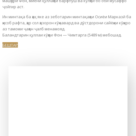
машҳури Фон, миёни қуллаҳои барфпӯш ва кӯлҳои бо оби мусаффо
ҷойгир аст.
Ин минтақа ба ҳақ яке аз зеботарин минтақаҳои Осиёи Марказӣ ба
ҳисоб рафта, ҳар сол ҳазорон кӯҳнавард ва дӯстдорони сайёҳии кӯҳиро
аз тамоми ҷаҳон ҷалб менамояд.
Баландтарин қуллаи кӯҳҳои Фон — Чимтарга (5489 м) мебошад.
БЕШТАР