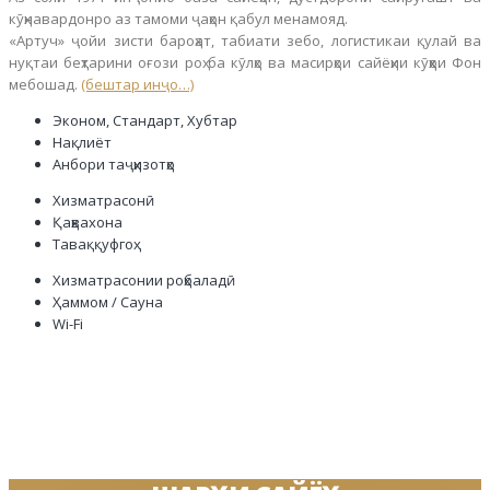
кӯҳнавардонро аз тамоми ҷаҳон қабул менамояд.
«Артуч» ҷойи зисти бароҳат, табиати зебо, логистикаи қулай ва
нуқтаи беҳтарини оғози роҳ ба кӯлҳо ва масирҳои сайёҳии кӯҳҳои Фон
мебошад.
(бештар инҷо…)
Эконом, Стандарт, Хубтар
Нақлиёт
Анбори таҷҳизотҳо
Хизматрасонӣ
Қаҳвахона
Таваққуфгоҳ
Хизматрасонии роҳбаладӣ
Ҳаммом / Сауна
Wi-Fi