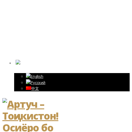
(English)
Address:
Tajikistan, Panjakent city, str Rudaki 85
Call us:
+992 (92) 8886888
Email:
ARTUCH@BK.RU
ТОҶИКИ
English
Русский
中文