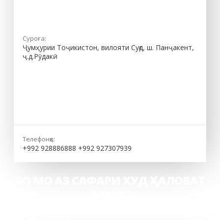
Суроға:
Ҷумҳурии Тоҷикистон, вилояти Суғд, ш. Панҷакент,
ҷ.д.Рӯдакӣ
Телефонҳо:
+992 928886888 +992 927307939
БО МО АЗ САФАРИ ХУД ҲАЛОВАТ
БАРЕД!
БО МО ТАМОС ГИРЕД