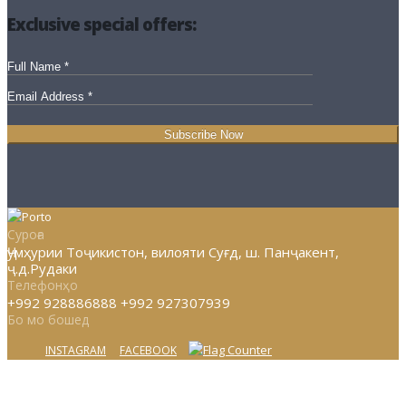
Exclusive special offers:
Суроға
Ҷумҳурии Тоҷикистон, вилояти Суғд, ш. Панҷакент,
ҷ.д.Рудаки
Телефонҳо
+992 928886888 +992 927307939
Бо мо бошед
INSTAGRAM
FACEBOOK
© Copyright 2017-2024. All Rights Reserved.