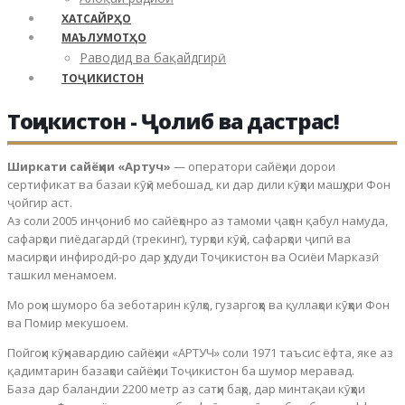
ХАТСАЙРҲО
МАЪЛУМОТҲО
Раводид ва бақайдгирӣ
ТОҶИКИСТОН
Тоҷикистон - Ҷолиб ва дастрас!
Ширкати сайёҳии «Артуч»
— оператори сайёҳии дорои
сертификат ва базаи кӯҳӣ мебошад, ки дар дили кӯҳҳои машҳури Фон
ҷойгир аст.
Аз соли 2005 инҷониб мо сайёҳонро аз тамоми ҷаҳон қабул намуда,
сафарҳои пиёдагардӣ (трекинг), турҳои кӯҳӣ, сафарҳои ҷипӣ ва
масирҳои инфиродӣ-ро дар ҳудуди Тоҷикистон ва Осиёи Марказӣ
ташкил менамоем.
Мо роҳи шуморо ба зеботарин кӯлҳо, гузаргоҳҳо ва қуллаҳои кӯҳҳои Фон
ва Помир мекушоем.
Пойгоҳи кӯҳнавардию сайёҳии «АРТУЧ» соли 1971 таъсис ёфта, яке аз
қадимтарин базаҳои сайёҳии Тоҷикистон ба шумор меравад.
База дар баландии 2200 метр аз сатҳи баҳр, дар минтақаи кӯҳҳои