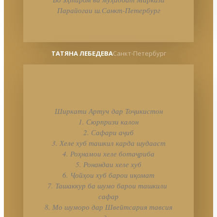
Парайогаи ш.Санкт-Петербург
ТАТЯНА ЛЕБЕДЕВА
Санкт-Петербург
Ширкати Артуч дар Тоҷикистон
1. Сюрпризи калон
2. Сафари аҷиб
3. Хеле хуб ташкил карда шудааст
4. Роҳнамои хеле ботаҷриба
5. Ронандаи хеле хуб
6. Ҷойҳои хуб барои иқомат
7. Ташаккур ба шумо барои ташкили
сафар
8. Мо шуморо дар Швейтсария тавсия