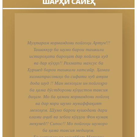
ШАРҲИ САЙЁҲ
Муҳтарам кормандони пойгоҳи Артуч!!!
Ташаккур ба шумо барои ташкили
истироҳати бароҳат дар пойгоҳи худ
ва дар кӯҳҳо!! Рахмати махсус ба
Хуршед барои ташкили хатсайр. Ҳамаи
хизматрасониҳо бо сифати хуб анҷом
дода шуд !! Ман мехоҳам ин пойгоҳро
ба ҳама дӯстдорони кӯҳистон тавсия
диҳам. Мо ба ҳамаи кормандони пойгоҳ
ва дар кори шумо муваффақият
мехоҳем. Шумо барои кушодани дари
олами аҷиб ва зебои кӯҳҳои Фон кумак
мекунед!! Сипос!! Мо пойгоҳи шуморо
ба ҳама тавсия медиҳем.
Бо эҳтиром ва муҳаббат Маркази