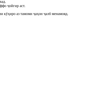
вад.
ффо ҷойгир аст.
ии кӯҳиро аз тамоми ҷаҳон ҷалб менамояд.