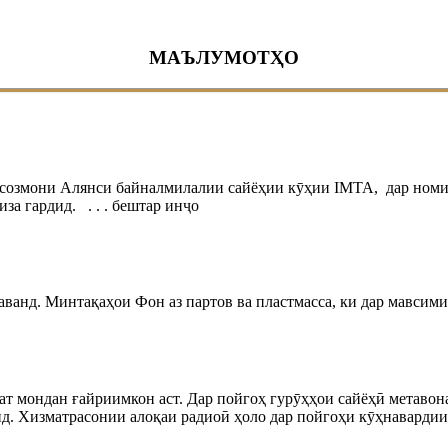
МАЪЛУМОТҲО
созмони Алянси байналмилалии сайёҳии кӯҳии IMTA, дар ном
за гардид. . . . бештар инҷо
ванд. Минтақаҳои Фон аз партов ва пластмасса, ки дар мавсими 
рат мондан ғайриимкон аст. Дар пойгоҳ гурӯҳҳои сайёҳӣ метавона
анд. Хизматрасонии алоқаи радиоӣ ҳоло дар пойгоҳи кӯҳнавардии 