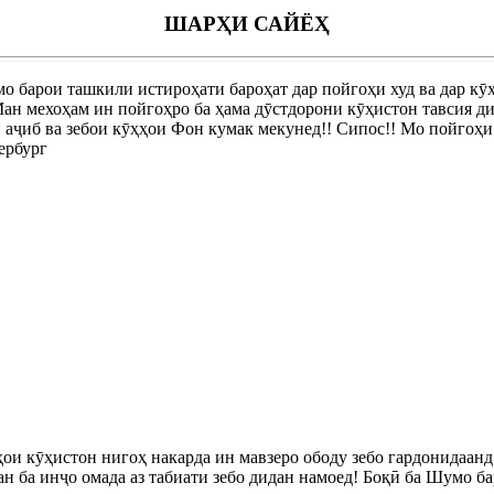
ШАРҲИ САЙЁҲ
 барои ташкили истироҳати бароҳат дар пойгоҳи худ ва дар кӯҳ
Ман мехоҳам ин пойгоҳро ба ҳама дӯстдорони кӯҳистон тавсия д
аҷиб ва зебои кӯҳҳои Фон кумак мекунед!! Сипос!! Мо пойгоҳи
ербург
и кӯҳистон нигоҳ накарда ин мавзеро ободу зебо гардонидаанд.
н ба инҷо омада аз табиати зебо дидан намоед! Боқӣ ба Шумо ба