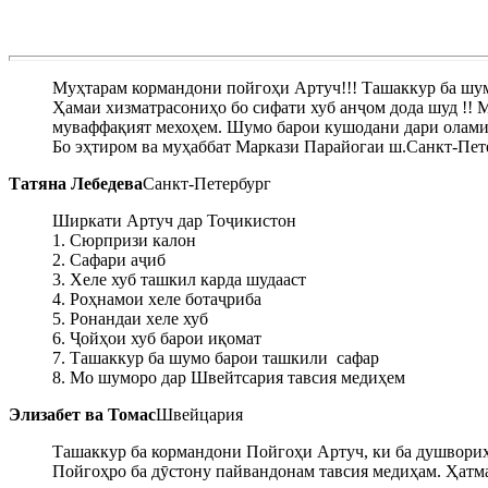
Муҳтарам кормандони пойгоҳи Артуч!!! Ташаккур ба шумо
Ҳамаи хизматрасониҳо бо сифати хуб анҷом дода шуд !! 
муваффақият мехоҳем. Шумо барои кушодани дари олами 
Бо эҳтиром ва муҳаббат Маркази Парайогаи ш.Санкт-Пет
Татяна Лебедева
Санкт-Петербург
Ширкати Артуч дар Тоҷикистон
1. Сюрпризи калон
2. Сафари аҷиб
3. Хеле хуб ташкил карда шудааст
4. Роҳнамои хеле ботаҷриба
5. Ронандаи хеле хуб
6. Ҷойҳои хуб барои иқомат
7. Ташаккур ба шумо барои ташкили сафар
8. Мо шуморо дар Швейтсария тавсия медиҳем
Элизабет ва Томас
Швейцария
Ташаккур ба кормандони Пойгоҳи Артуч, ки ба душвориҳо
Пойгоҳро ба дӯстону пайвандонам тавсия медиҳам. Ҳатма