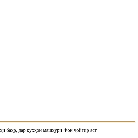
и баҳр, дар кӯҳҳои машҳури Фон ҷойгир аст.