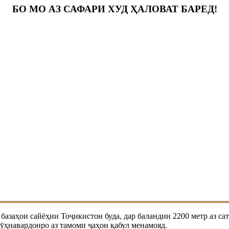
БО МО АЗ САФАРИ ХУД ҲАЛОВАТ БАРЕД!
ҳои сайёҳии Тоҷикистон буда, дар баландии 2200 метр аз сатҳ
кӯҳнавардонро аз тамоми ҷаҳон қабул менамояд.