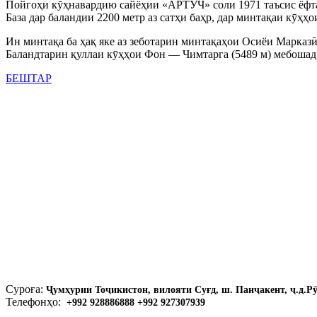
Пойгоҳи кӯҳнавардию сайёҳии «АРТУЧ» соли 1971 таъсис ёфта,
База дар баландии 2200 метр аз сатҳи баҳр, дар минтақаи кӯҳ
Ин минтақа ба ҳақ яке аз зеботарин минтақаҳои Осиёи Марказӣ 
Баландтарин қуллаи кӯҳҳои Фон — Чимтарга (5489 м) мебошад
БЕШТАР
Суроға:
Ҷумҳурии Тоҷикистон, вилояти Суғд, ш. Панҷакент, ҷ.д.Р
Телефонҳо:
+992 928886888 +992 927307939