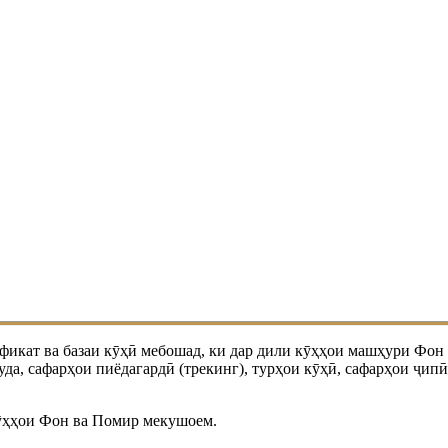
икат ва базаи кӯҳӣ мебошад, ки дар дили кӯҳҳои машҳури Фон 
уда, сафарҳои пиёдагардӣ (трекинг), турҳои кӯҳӣ, сафарҳои ҷи
кӯҳҳои Фон ва Помир мекушоем.