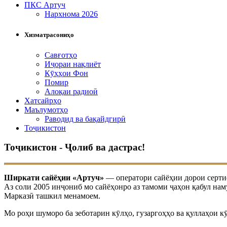
ПКС Артуч
Нархнома 2026
Хизматрасониҳо
Савғотҳо
Иҷораи нақлиёт
Кӯҳҳои Фон
Помир
Алоқаи радиоӣ
Хатсайрҳо
Маълумотҳо
Раводид ва бақайдгирӣ
Тоҷикистон
Тоҷикистон - Ҷолиб ва дастрас!
Ширкати сайёҳии «Артуч»
— оператори сайёҳии дорои сертиф
Аз соли 2005 инҷониб мо сайёҳонро аз тамоми ҷаҳон қабул нам
Марказӣ ташкил менамоем.
Мо роҳи шуморо ба зеботарин кӯлҳо, гузаргоҳҳо ва қуллаҳои 