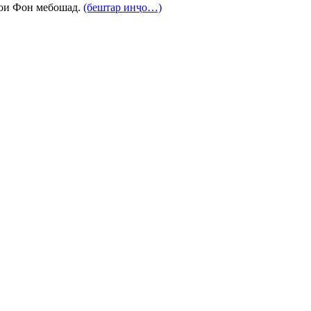
ҳҳои Фон мебошад.
(бештар инҷо…)