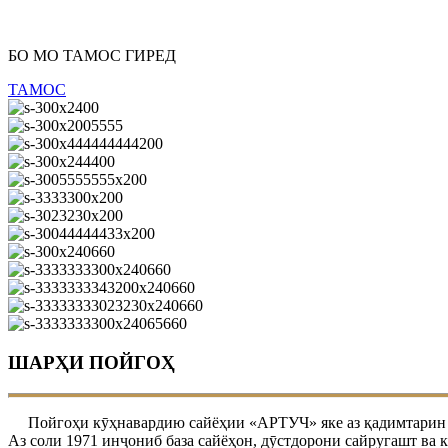
БО МО ТАМОС ГИРЕД
ТАМОС
ШАРҲИ ПОЙГОҲ
Пойгоҳи кӯҳнавардию сайёҳии «АРТУЧ» яке аз қадимтарин база
Аз соли 1971 инҷониб база сайёҳон, дӯстдорони сайругашт ва 