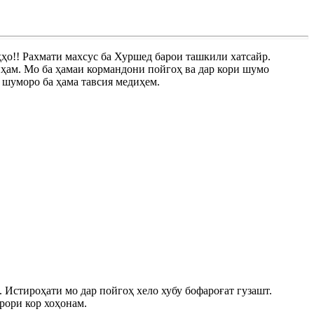
ҳо!! Рахмати махсус ба Хуршед барои ташкили хатсайр.
иҳам. Мо ба ҳамаи кормандони пойгоҳ ва дар кори шумо
 шуморо ба ҳама тавсия медиҳем.
 Истироҳати мо дар пойгоҳ хело хубу бофароғат гузашт.
рори кор хоҳонам.