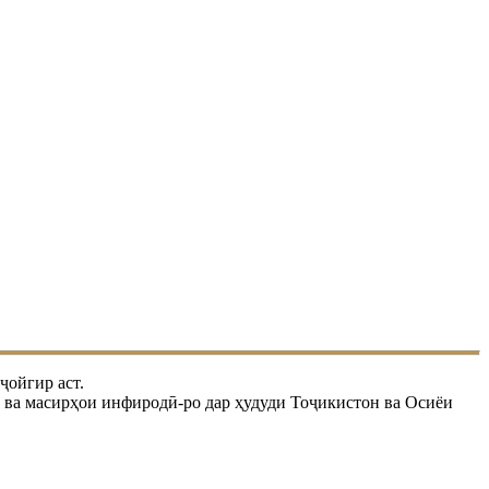
ҷойгир аст.
пӣ ва масирҳои инфиродӣ-ро дар ҳудуди Тоҷикистон ва Осиёи