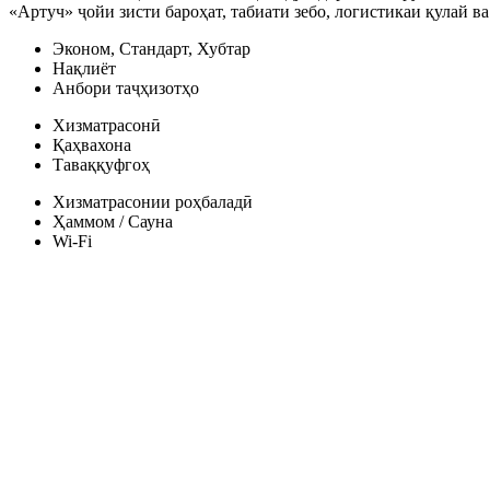
«Артуч» ҷойи зисти бароҳат, табиати зебо, логистикаи қулай 
Эконом, Стандарт, Хубтар
Нақлиёт
Анбори таҷҳизотҳо
Хизматрасонӣ
Қаҳвахона
Таваққуфгоҳ
Хизматрасонии роҳбаладӣ
Ҳаммом / Сауна
Wi-Fi