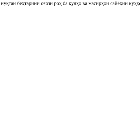
ва нуқтаи беҳтарини оғози роҳ ба кӯлҳо ва масирҳои сайёҳии кӯ