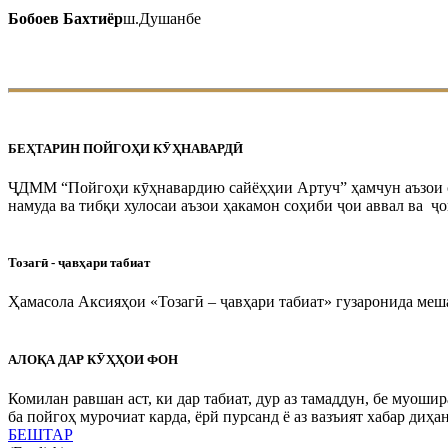
Бобоев Бахтиёр
ш.Душанбе
БЕҲТАРИН ПОЙГОҲИ КӮҲНАВАРДӢ
ҶДММ “Пойгоҳи кӯҳнавардию сайёҳҳии Артуч” ҳамчун аъзои 
намуда ва тибқи хулосаи аъзои ҳакамон соҳиби ҷои аввал ва ҷои
Тозагӣ - ҷавҳари табиат
Ҳамасола Аксияҳои «Тозагӣ – ҷавҳари табиат» гузаронида меша
АЛОҚА ДАР КӮҲҲОИ ФОН
Комилан равшан аст, ки дар табиат, дур аз тамаддун, бе муоши
ба пойгоҳ мурочиат карда, ёрй пурсанд ё аз вазъият хабар диҳ
БЕШТАР