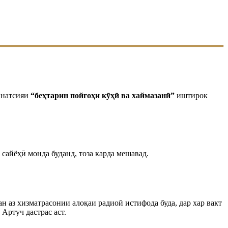
инатсияи
“беҳтарин пойгоҳи кӯҳӣ ва хаймазанӣ”
иштирок
сайёҳӣ монда буданд, тоза карда мешавад.
н аз хизматрасонии алоқаи радиоӣ истифода буда, дар хар вакт
Артуч дастрас аст.