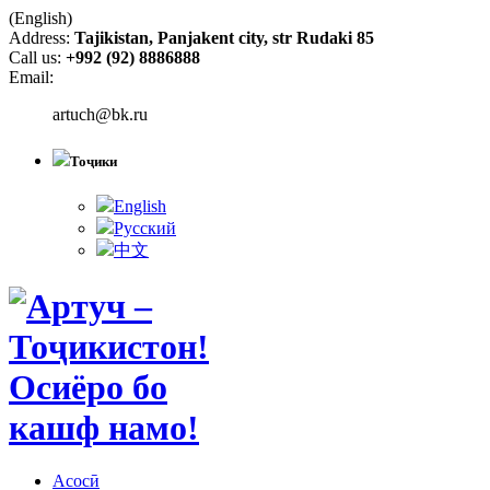
(English)
Address:
Tajikistan, Panjakent city, str Rudaki 85
Call us:
+992 (92) 8886888
Email:
artuch@bk.ru
Тоҷики
English
Русский
中文
Асосӣ