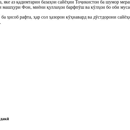
 яке аз қадимтарин базаҳои сайёҳии Тоҷикистон ба шумор мера
ҳои машҳури Фон, миёни қуллаҳои барфпӯш ва кӯлҳои бо оби муса
ба ҳисоб рафта, ҳар сол ҳазорон кӯҳнавард ва дӯстдорони сайёҳ
.
ӯдакӣ