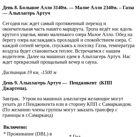
День 8. Большое Алло 3140м. — Малое Алло 2340м. – Газза
— Альплагерь Артуч
Сегодня нас ждет самый протяженный переход и
окончательная часть нашего маршрута. Тропа ведёт нас вдоль
крутого ущелья, мимо маленького озера Малое Алло. Обед на
берегу озера наслаждаясь прохладой и спокойствием озера. С
каждой сотней метров, спускаясь к поселку Газза, температура
воздуха будет становиться теплее. Встречаемся с нашим
водителем. Далее на машинах едем в Альплагерь Артуч. Нас
ждет прекрасный прощальный вечер и сауна.
Дистанция 19 км, -1500 м
День 9. Альплагерь Артуч — Пенджикент (КПП
Джартепа).
Завтрак. Утром на машинах альплагеря желающие могут
уехать до г.Пенджикента или в сторону КПП с Самаркандом.
(По желанию члены группы могут заказать трансфер с
границы в г.Самарканд)
Включено
:
* Проживание (DBL) в
* Гид