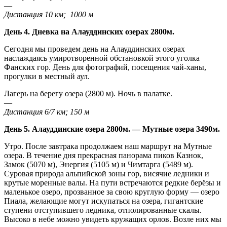
—
Дистанция 10 км; 1000 м
День 4. Дневка на Алауддинских озерах 2800м.
Сегодня мы проведем день на Алауддинских озерах
наслаждаясь умиротворенной обстановкой этого уголка
Фанских гор. День для фотографий, посещения чай-ханы,
прогулки в местный аул.
Лагерь на берегу озера (2800 м). Ночь в палатке.
—
Дистанция 6/7 км; 150 м
День 5. Алауддинские озера 2800м. — Мутные озера 3490м.
Утро. После завтрака продолжаем наш маршрут на Мутные
озера. В течение дня прекрасная панорама пиков Казнок,
Замок (5070 м), Энергия (5105 м) и Чимтарга (5489 м).
Суровая природа альпийской зоны гор, висячие ледники и
крутые моренные валы. На пути встречаются редкие берёзы и
маленькое озеро, прозванное за свою круглую форму — озеро
Пиала, желающие могут искупаться на озера, гигантские
ступени отступившего ледника, отполированные скалы.
Высоко в небе можно увидеть кружащих орлов. Возле них мы