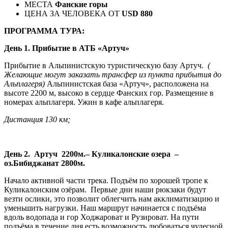
МЕСТА
Фанские горы
ЦЕНА ЗА ЧЕЛОВЕКА ОТ
USD 880
ПРОГРАММА ТУРА:
День 1. Прибытие в АТБ «Артуч»
Прибытие в Альпинистскую туристическую базу Артуч.
(
Желающие могут заказать трансфер из пункта прибытия до
Альплагеря)
Альпинистская база «Артуч», расположена на
высоте 2200 м, высоко в сердце Фанских гор. Размещение в
номерах альплагеря. Ужин в кафе альплагеря.
Дистанция 130 км;
День 2. Артуч 2200м.– Куликалонские озера –
оз.Бибиджанат 2800м.
Начало активной части трека. Подъём по хорошей тропе к
Куликалонским озёрам. Первые дни наши рюкзаки будут
везти ослики, это позволит облегчить нам акклиматизацию и
уменьшить нагрузки. Наш маршрут начинается с подъёма
вдоль водопада и гор Ходжароват и Рузироват. На пути
подъёма в течение дня есть возможность любоваться чудесной