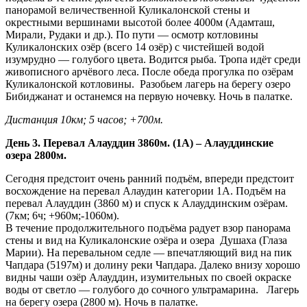
панорамой величественной Куликалонской стены и
окрестными вершинами высотой более 4000м (Адамташ,
Мирали, Рудаки и др.). По пути — осмотр котловины
Куликалонских озёр (всего 14 озёр) с чистейшей водой
изумрудно — голубого цвета. Водится рыба. Тропа идёт среди
живописного арчёвого леса. После обеда прогулка по озёрам
Куликалонской котловины. Разобьем лагерь на берегу озеро
Бибиджанат и останемся на первую ночевку. Ночь в палатке.
Дистанция 10км; 5 часов; +700м.
День 3. Перевал Алауддин 3860м. (1А) – Алауддинские
озера 2800м.
Сегодня предстоит очень ранний подъём, впереди предстоит
восхождение на перевал Алаудин категории 1А. Подъём на
перевал Алауддин (3860 м) и спуск к Алауддинским озёрам.
(7км; 6ч; +960м;-1060м).
В течение продолжительного подъёма радует взор панорама
стены и вид на Куликалонские озёра и озера Душаха (Глаза
Марии). На перевальном седле — впечатляющий вид на пик
Чапдара (5197м) и долину реки Чапдара. Далеко внизу хорошо
видны чаши озёр Алауддин, изумительных по своей окраске
воды от светло — голубого до сочного ультрамарина. Лагерь
на берегу озера (2800 м). Ночь в палатке.