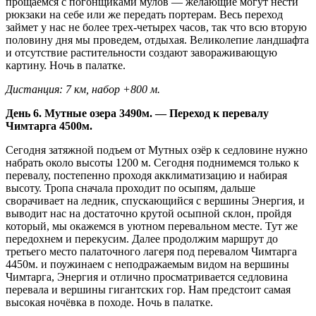
прощаемся с погонщиками мулов — желающие могут нести
рюкзаки на себе или же передать портерам. Весь переход
займет у нас не более трех-четырех часов, так что всю вторую
половину дня мы проведем, отдыхая. Великолепие ландшафта
и отсутствие растительности создают завораживающую
картину. Ночь в палатке.
Дистанция: 7 км, набор +800 м.
День 6. Мутные озера 3490м. — Переход к перевалу
Чимтарга 4500м.
Сегодня затяжной подъем от Мутных озёр к седловине нужно
набрать около высоты 1200 м. Сегодня поднимемся только к
перевалу, постепенно проходя акклиматизацию и набирая
высоту. Тропа сначала проходит по осыпям, дальше
сворачивает на ледник, спускающийся с вершины Энергия, и
выводит нас на достаточно крутой осыпной склон, пройдя
который, мы окажемся в уютном перевальном месте. Тут же
передохнем и перекусим. Далее продолжим маршрут до
третьего место палаточного лагеря под перевалом Чимтарга
4450м. и поужинаем с неподражаемым видом на вершины
Чимтарга, Энергия и отлично просматривается седловина
перевала и вершины гигантских гор. Нам предстоит самая
высокая ночёвка в походе. Ночь в палатке.