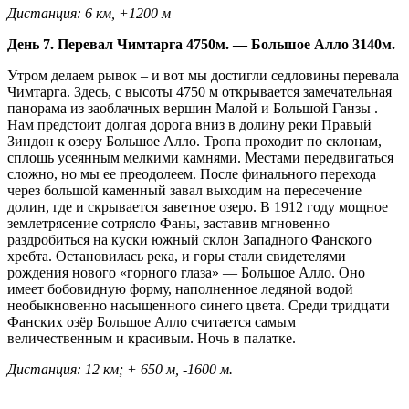
Дистанция: 6 км, +1200 м
День 7. Перевал Чимтарга 4750м. — Большое Алло 3140м.
Утром делаем рывок – и вот мы достигли седловины перевала
Чимтарга. Здесь, с высоты 4750 м открывается замечательная
панорама из заоблачных вершин Малой и Большой Ганзы .
Нам предстоит долгая дорога вниз в долину реки Правый
Зиндон к озеру Большое Алло. Тропа проходит по склонам,
сплошь усеянным мелкими камнями. Местами передвигаться
сложно, но мы ее преодолеем. После финального перехода
через большой каменный завал выходим на пересечение
долин, где и скрывается заветное озеро. В 1912 году мощное
землетрясение сотрясло Фаны, заставив мгновенно
раздробиться на куски южный склон Западного Фанского
хребта. Остановилась река, и горы стали свидетелями
рождения нового «горного глаза» — Большое Алло. Оно
имеет бобовидную форму, наполненное ледяной водой
необыкновенно насыщенного синего цвета. Среди тридцати
Фанских озёр Большое Алло считается самым
величественным и красивым. Ночь в палатке.
Дистанция: 12 км; + 650 м, -1600 м.