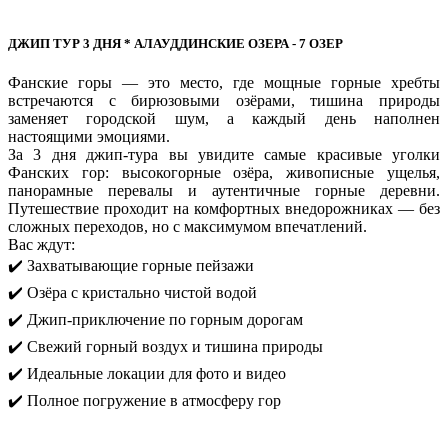
ДЖИП ТУР 3 ДНЯ * АЛАУДДИНСКИЕ ОЗЕРА - 7 ОЗЕР
Фанские горы — это место, где мощные горные хребты
встречаются с бирюзовыми озёрами, тишина природы
заменяет городской шум, а каждый день наполнен
настоящими эмоциями.
За 3 дня джип-тура вы увидите самые красивые уголки
Фанских гор: высокогорные озёра, живописные ущелья,
панорамные перевалы и аутентичные горные деревни.
Путешествие проходит на комфортных внедорожниках — без
сложных переходов, но с максимумом впечатлений.
Вас ждут:
✔️ Захватывающие горные пейзажи
✔️ Озёра с кристально чистой водой
✔️ Джип-приключение по горным дорогам
✔️ Свежий горный воздух и тишина природы
✔️ Идеальные локации для фото и видео
✔️ Полное погружение в атмосферу гор