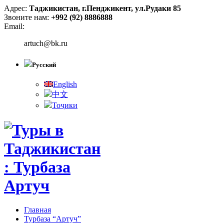
Адрес:
Таджикистан, г.Пенджикент, ул.Рудаки 85
Звоните нам:
+992 (92) 8886888
Email:
artuch@bk.ru
Русский
English
中文
Тоҷики
Главная
Турбаза “Артуч”