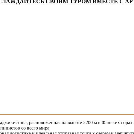
СЛАЖДАЙТЕСЬ СВОИМ ТУРОМ ВМЕСТЕ С АР
аджикистана, расположенная на высоте 2200 м в Фанских горах.
ьпинистов со всего мира.
бная логистика и идеальная отправная точка к озёрам и маршру