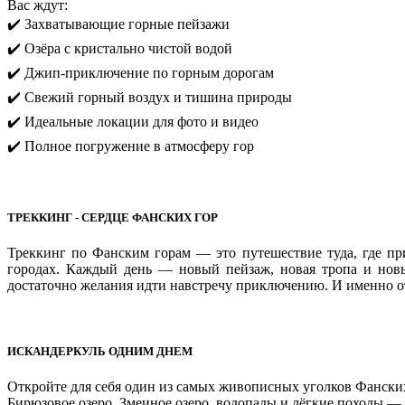
Вас ждут:
✔️ Захватывающие горные пейзажи
✔️ Озёра с кристально чистой водой
✔️ Джип-приключение по горным дорогам
✔️ Свежий горный воздух и тишина природы
✔️ Идеальные локации для фото и видео
✔️ Полное погружение в атмосферу гор
ТРЕККИНГ - СЕРДЦЕ ФАНСКИХ ГОР
Треккинг по Фанским горам — это путешествие туда, где пр
городах. Каждый день — новый пейзаж, новая тропа и новы
достаточно желания идти навстречу приключению. И именно о
ИСКАНДЕРКУЛЬ ОДНИМ ДНЕМ
Откройте для себя один из самых живописных уголков Фански
Бирюзовое озеро, Змеиное озеро, водопады и лёгкие походы — 