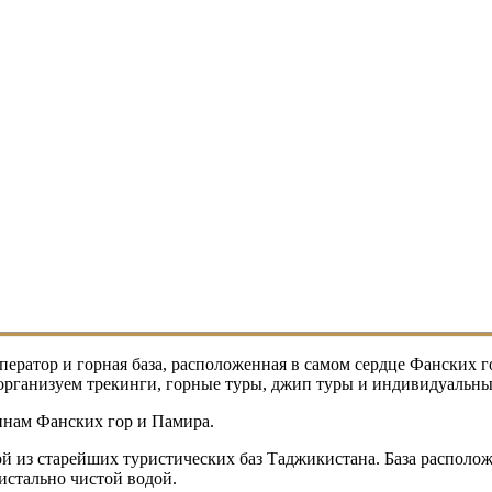
атор и горная база, расположенная в самом сердце Фанских г
 организуем трекинги, горные туры, джип туры и индивидуаль
инам Фанских гор и Памира.
ной из старейших туристических баз Таджикистана. База располо
истально чистой водой.