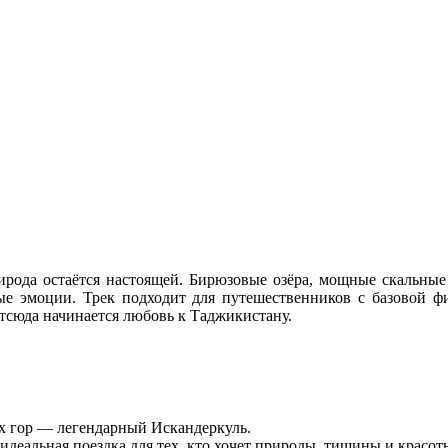
ирода остаётся настоящей. Бирюзовые озёра, мощные скальные
е эмоции. Трек подходит для путешественников с базовой ф
тсюда начинается любовь к Таджикистану.
х гор — легендарный Искандеркуль.
идеальная поездка для тех, кто хочет природы, тишины и красот