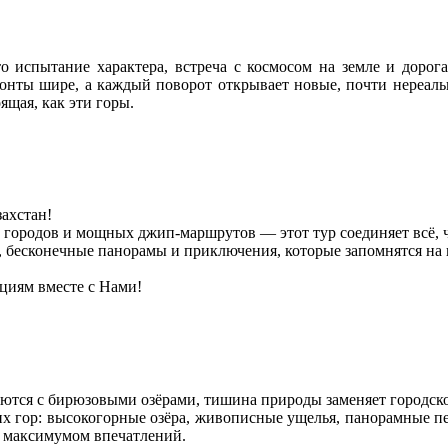
испытание характера, встреча с космосом на земле и дорога
зонты шире, а каждый поворот открывает новые, почти нереаль
ящая, как эти горы.
ахстан!
х городов и мощных джип-маршрутов — этот тур соединяет всё,
, бесконечные панорамы и приключения, которые запомнятся на 
циям вместе с Нами!
аются с бирюзовыми озёрами, тишина природы заменяет городск
их гор: высокогорные озёра, живописные ущелья, панорамные п
с максимумом впечатлений.