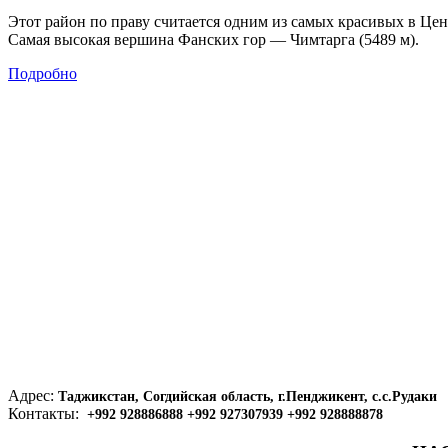
Этот район по праву считается одним из самых красивых в Це
Самая высокая вершина Фанских гор — Чимтарга (5489 м).
Подробно
Адрес:
Таджикстан, Согдийская область, г.Пенджикент, с.с.Рудаки
Контакты:
+992 928886888 +992 927307939 +992 928888878