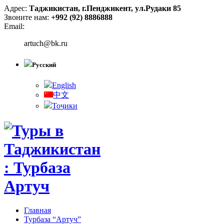
Адрес:
Таджикистан, г.Пенджикент, ул.Рудаки 85
Звоните нам:
+992 (92) 8886888
Email:
artuch@bk.ru
Русский
English
中文
Тоҷики
Главная
Турбаза “Артуч”