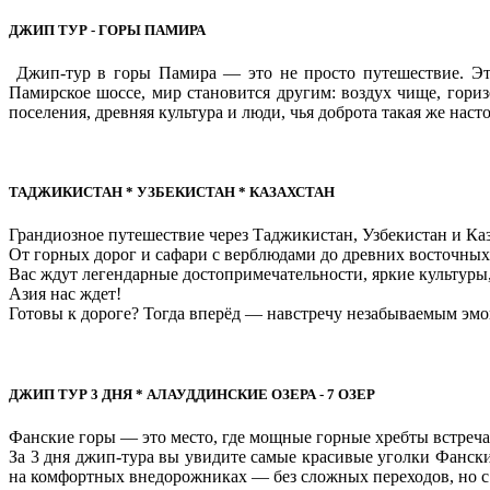
ДЖИП ТУР - ГОРЫ ПАМИРА
Джип-тур в горы Памира — это не просто путешествие. Это 
Памирское шоссе, мир становится другим: воздух чище, гори
поселения, древняя культура и люди, чья доброта такая же насто
ТАДЖИКИСТАН * УЗБЕКИСТАН * КАЗАХСТАН
Грандиозное путешествие через Таджикистан, Узбекистан и Каз
От горных дорог и сафари с верблюдами до древних восточны
Вас ждут легендарные достопримечательности, яркие культуры
Азия нас ждет!
Готовы к дороге? Тогда вперёд — навстречу незабываемым эмо
ДЖИП ТУР 3 ДНЯ * АЛАУДДИНСКИЕ ОЗЕРА - 7 ОЗЕР
Фанские горы — это место, где мощные горные хребты встреч
За 3 дня джип-тура вы увидите самые красивые уголки Фанск
на комфортных внедорожниках — без сложных переходов, но 