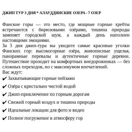
ДЖИП ТУР 3 ДНЯ * АЛАУДДИНСКИЕ ОЗЕРА - 7 ОЗЕР
Фанские горы — это место, где мощные горные хребты
встречаются с бирюзовыми озёрами, тишина природы
заменяет городской шум, а каждый день наполнен
настоящими эмоциями.
За 3 дня джип-тура вы увидите самые красивые уголки
Фанских гор: высокогорные озёра, живописные ущелья,
панорамные перевалы и аутентичные горные деревни.
Путешествие проходит на комфортных внедорожниках — без
сложных переходов, но с максимумом впечатлений.
Вас ждут:
✔️ Захватывающие горные пейзажи
✔️ Озёра с кристально чистой водой
✔️ Джип-приключение по горным дорогам
✔️ Свежий горный воздух и тишина природы
✔️ Идеальные локации для фото и видео
✔️ Полное погружение в атмосферу гор