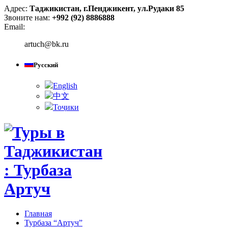
Адрес:
Таджикистан, г.Пенджикент, ул.Рудаки 85
Звоните нам:
+992 (92) 8886888
Email:
artuch@bk.ru
Русский
English
中文
Тоҷики
Главная
Турбаза “Артуч”