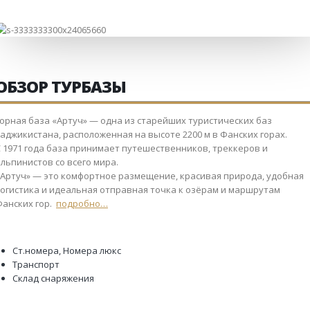
ОБЗОР ТУРБАЗЫ
Горная база «Артуч» — одна из старейших туристических баз
аджикистана, расположенная на высоте 2200 м в Фанских горах.
С 1971 года база принимает путешественников, треккеров и
льпинистов со всего мира.
«Артуч» — это комфортное размещение, красивая природа, удобная
логистика и идеальная отправная точка к озёрам и маршрутам
Фанских гор.
подробно…
Ст.номера, Номера люкс
Транспорт
Склад снаряжения