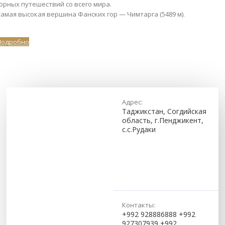
орных путешествий со всего мира.
амая высокая вершина Фанских гор — Чимтарга (5489 м).
Подробно
Адрес:
Таджикстан, Согдийская
область, г.Пенджикент,
с.с.Рудаки
Контакты:
+992 928886888 +992
927307939 +992