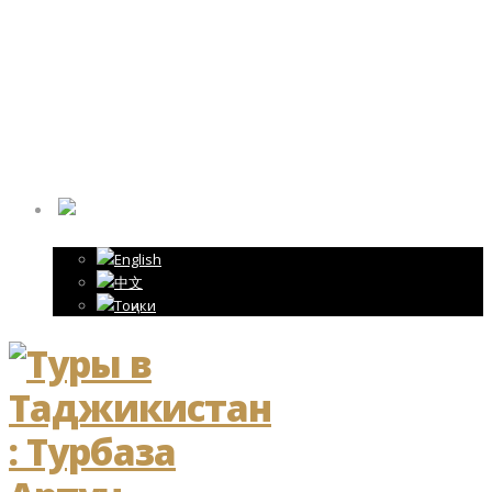
Адрес:
Таджикистан, г.Пенджикент, ул.Рудаки 85
Звоните нам:
+992 (92) 8886888
Email:
ARTUCH@BK.RU
РУССКИЙ
English
中文
Тоҷики