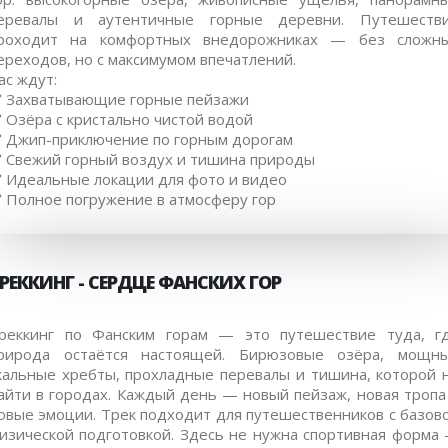
еревалы и аутентичные горные деревни. Путешеств
роходит на комфортных внедорожниках — без сложн
ереходов, но с максимумом впечатлений.
ас ждут:
️ Захватывающие горные пейзажи
️ Озёра с кристально чистой водой
️ Джип-приключение по горным дорогам
️ Свежий горный воздух и тишина природы
️ Идеальные локации для фото и видео
️ Полное погружение в атмосферу гор
РЕККИНГ - СЕРДЦЕ ФАНСКИХ ГОР
реккинг по Фанским горам — это путешествие туда, г
рирода остаётся настоящей. Бирюзовые озёра, мощн
кальные хребты, прохладные перевалы и тишина, которой 
айти в городах. Каждый день — новый пейзаж, новая тропа
овые эмоции. Трек подходит для путешественников с базов
изической подготовкой. Здесь не нужна спортивная форма