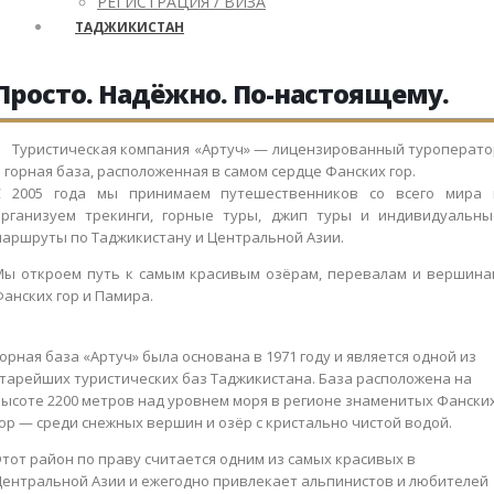
РЕГИСТРАЦИЯ / ВИЗА
ТАДЖИКИСТАН
Просто. Надёжно. По-настоящему.
Туристическая компания «Артуч» — лицензированный туроперато
 горная база, расположенная в самом сердце Фанских гор.
С 2005 года мы принимаем путешественников со всего мира 
организуем трекинги, горные туры, джип туры и индивидуальны
маршруты по Таджикистану и Центральной Азии.
Мы откроем путь к самым красивым озёрам, перевалам и вершина
анских гор и Памира.
орная база «Артуч» была основана в 1971 году и является одной из
старейших туристических баз Таджикистана. База расположена на
высоте 2200 метров над уровнем моря в регионе знаменитых Фански
ор — среди снежных вершин и озёр с кристально чистой водой.
тот район по праву считается одним из самых красивых в
Центральной Азии и ежегодно привлекает альпинистов и любителей