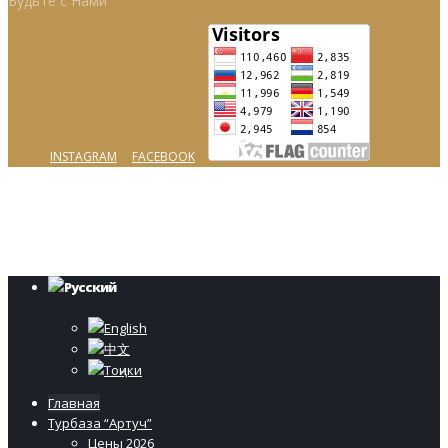
Будьте с Нами
INSTAGRAM
FACEBOOK
© Copyright 2017-2024. All Rights Reserved.
ВЕБ СТУДИЯ DOODLE.TJ
Русский
English
中文
Тоҷики
Главная
Турбаза “Артуч”
Цены 2026