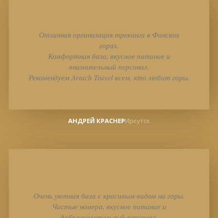
Отличная организация трекинга в Фанских
горах.
Комфортная база, вкусное питание и
внимательный персонал.
Рекомендуем Artuch Travel всем, кто любит горы.
АНДРЕЙ КРАСНЕР
Иркутск
Очень уютная база с красивым видом на горы.
Чистые номера, вкусное питание и
доброжелательный персонал.