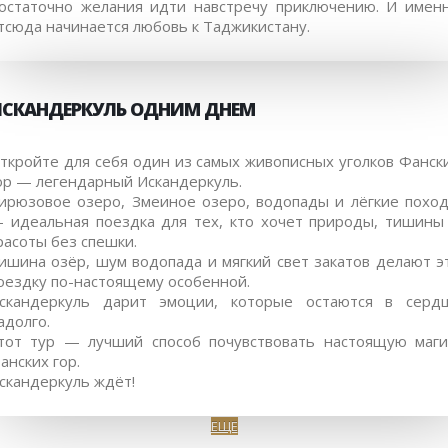
остаточно желания идти навстречу приключению. И имен
тсюда начинается любовь к Таджикистану.
СКАНДЕРКУЛЬ ОДНИМ ДНЕМ
ткройте для себя один из самых живописных уголков Фанск
ор — легендарный Искандеркуль.
ирюзовое озеро, Змеиное озеро, водопады и лёгкие похо
 идеальная поездка для тех, кто хочет природы, тишины
расоты без спешки.
ишина озёр, шум водопада и мягкий свет закатов делают э
оездку по-настоящему особенной.
скандеркуль дарит эмоции, которые остаются в серд
адолго.
тот тур — лучший способ почувствовать настоящую маг
анских гор.
скандеркуль ждёт!
ЕЩЕ