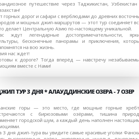
рандиозное путешествие через Таджикистан, Узбекистан
азахстан!
т горных дорог и сафари с верблюдами до древних восточн
ородов и мощных джип-маршрутов — этот тур соединяет вс
то делает Центральную Азию по-настоящему уникальной.
ас ждут легендарные достопримечательности, ярк
ультуры, бесконечные панорамы и приключения, котор
апомнятся на всю жизнь.
зия нас ждет!
отовы к дороге? Тогда вперёд — навстречу незабываем
моциям вместе с Нами!
ЖИП ТУР 3 ДНЯ * АЛАУДДИНСКИЕ ОЗЕРА - 7 ОЗЕР
анские горы — это место, где мощные горные хреб
стречаются с бирюзовыми озёрами, тишина приро
аменяет городской шум, а каждый день наполнен настоящи
моциями.
а 3 дня джип-тура вы увидите самые красивые уголки Фанск
ор: высокогорные озёра, живописные ущелья, панорамн