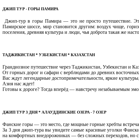
ДЖИП ТУР - ГОРЫ ПАМИРА
Джип-тур в горы Памира — это не просто путешествие. Это 
Памирское шоссе, мир становится другим: воздух чище, гори
поселения, древняя культура и люди, чья доброта такая же насто
ТАДЖИКИСТАН * УЗБЕКИСТАН * КАЗАХСТАН
Грандиозное путешествие через Таджикистан, Узбекистан и Каз
От горных дорог и сафари с верблюдами до древних восточны
Вас ждут легендарные достопримечательности, яркие культуры
Азия нас ждет!
Готовы к дороге? Тогда вперёд — навстречу незабываемым эмо
ДЖИП ТУР 3 ДНЯ * АЛАУДДИНСКИЕ ОЗЕРА - 7 ОЗЕР
Фанские горы — это место, где мощные горные хребты встреч
За 3 дня джип-тура вы увидите самые красивые уголки Фанск
на комфортных внедорожниках — без сложных переходов, но 