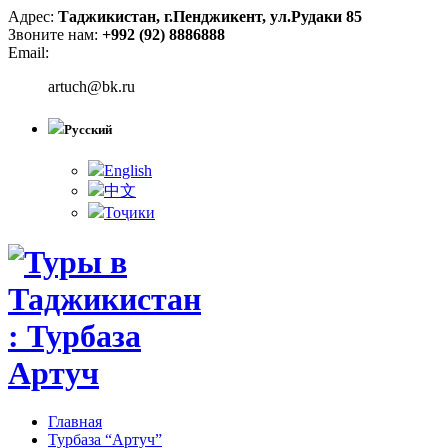
Адрес:
Таджикистан, г.Пенджикент, ул.Рудаки 85
Звоните нам:
+992 (92) 8886888
Email:
artuch@bk.ru
Русский
English
中文
Тоҷики
Главная
Турбаза “Артуч”