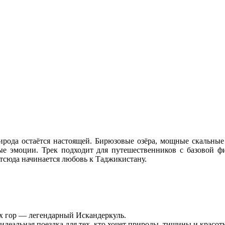
ирода остаётся настоящей. Бирюзовые озёра, мощные скальные
е эмоции. Трек подходит для путешественников с базовой ф
тсюда начинается любовь к Таджикистану.
х гор — легендарный Искандеркуль.
идеальная поездка для тех, кто хочет природы, тишины и красот