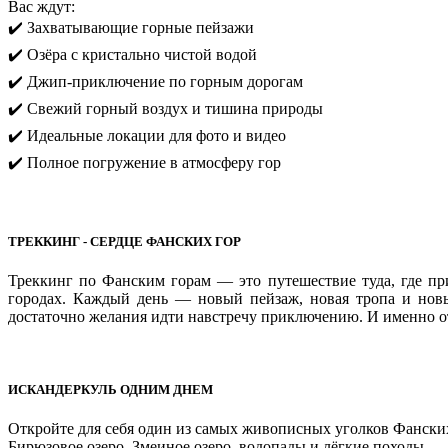
Вас ждут:
✔️ Захватывающие горные пейзажи
✔️ Озёра с кристально чистой водой
✔️ Джип-приключение по горным дорогам
✔️ Свежий горный воздух и тишина природы
✔️ Идеальные локации для фото и видео
✔️ Полное погружение в атмосферу гор
ТРЕККИНГ - СЕРДЦЕ ФАНСКИХ ГОР
Треккинг по Фанским горам — это путешествие туда, где пр
городах. Каждый день — новый пейзаж, новая тропа и новы
достаточно желания идти навстречу приключению. И именно о
ИСКАНДЕРКУЛЬ ОДНИМ ДНЕМ
Откройте для себя один из самых живописных уголков Фански
Бирюзовое озеро, Змеиное озеро, водопады и лёгкие походы — 