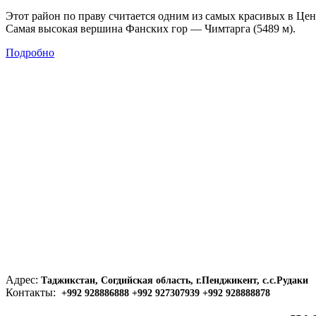
Этот район по праву считается одним из самых красивых в Це
Самая высокая вершина Фанских гор — Чимтарга (5489 м).
Подробно
Адрес:
Таджикстан, Согдийская область, г.Пенджикент, с.с.Рудаки
Контакты:
+992 928886888 +992 927307939 +992 928888878