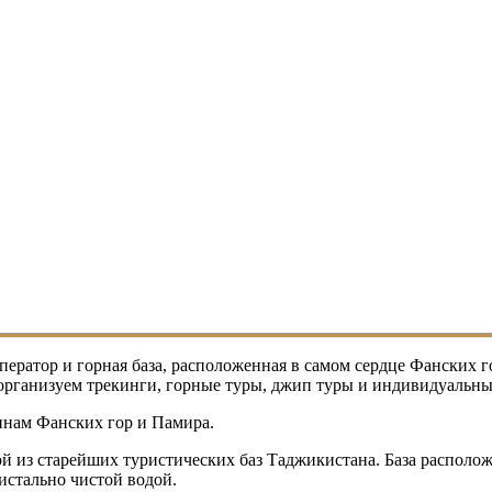
атор и горная база, расположенная в самом сердце Фанских г
 организуем трекинги, горные туры, джип туры и индивидуаль
инам Фанских гор и Памира.
ной из старейших туристических баз Таджикистана. База располо
истально чистой водой.