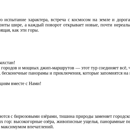
испытание характера, встреча с космосом на земле и дорога
зонты шире, а каждый поворот открывает новые, почти нереаль
ящая, как эти горы.
ахстан!
х городов и мощных джип-маршрутов — этот тур соединяет всё,
, бесконечные панорамы и приключения, которые запомнятся на 
циям вместе с Нами!
аются с бирюзовыми озёрами, тишина природы заменяет городск
их гор: высокогорные озёра, живописные ущелья, панорамные п
с максимумом впечатлений.