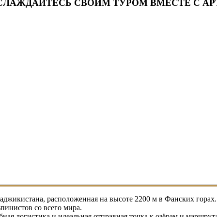
СЛАЖДАЙТЕСЬ СВОИМ ТУРОМ ВМЕСТЕ С АР
аджикистана, расположенная на высоте 2200 м в Фанских горах.
ьпинистов со всего мира.
бная логистика и идеальная отправная точка к озёрам и маршру