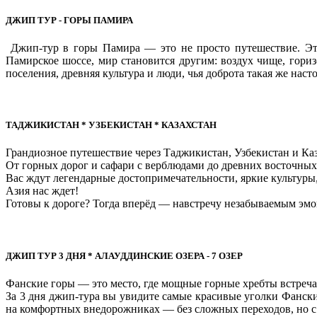
ДЖИП ТУР - ГОРЫ ПАМИРА
Джип-тур в горы Памира — это не просто путешествие. Это 
Памирское шоссе, мир становится другим: воздух чище, гори
поселения, древняя культура и люди, чья доброта такая же насто
ТАДЖИКИСТАН * УЗБЕКИСТАН * КАЗАХСТАН
Грандиозное путешествие через Таджикистан, Узбекистан и Каз
От горных дорог и сафари с верблюдами до древних восточны
Вас ждут легендарные достопримечательности, яркие культуры
Азия нас ждет!
Готовы к дороге? Тогда вперёд — навстречу незабываемым эмо
ДЖИП ТУР 3 ДНЯ * АЛАУДДИНСКИЕ ОЗЕРА - 7 ОЗЕР
Фанские горы — это место, где мощные горные хребты встреч
За 3 дня джип-тура вы увидите самые красивые уголки Фанск
на комфортных внедорожниках — без сложных переходов, но 