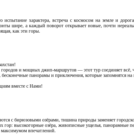
испытание характера, встреча с космосом на земле и дорога
зонты шире, а каждый поворот открывает новые, почти нереаль
ящая, как эти горы.
ахстан!
х городов и мощных джип-маршрутов — этот тур соединяет всё,
, бесконечные панорамы и приключения, которые запомнятся на 
циям вместе с Нами!
аются с бирюзовыми озёрами, тишина природы заменяет городск
их гор: высокогорные озёра, живописные ущелья, панорамные п
с максимумом впечатлений.