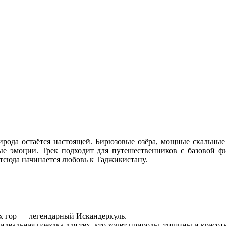
ирода остаётся настоящей. Бирюзовые озёра, мощные скальные
е эмоции. Трек подходит для путешественников с базовой ф
тсюда начинается любовь к Таджикистану.
х гор — легендарный Искандеркуль.
идеальная поездка для тех, кто хочет природы, тишины и красот