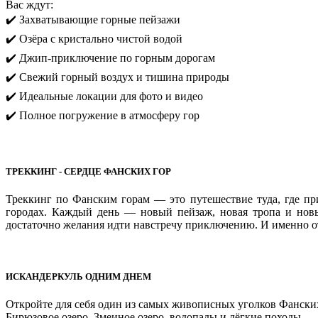
Вас ждут:
✔️ Захватывающие горные пейзажи
✔️ Озёра с кристально чистой водой
✔️ Джип-приключение по горным дорогам
✔️ Свежий горный воздух и тишина природы
✔️ Идеальные локации для фото и видео
✔️ Полное погружение в атмосферу гор
ТРЕККИНГ - СЕРДЦЕ ФАНСКИХ ГОР
Треккинг по Фанским горам — это путешествие туда, где пр
городах. Каждый день — новый пейзаж, новая тропа и новы
достаточно желания идти навстречу приключению. И именно о
ИСКАНДЕРКУЛЬ ОДНИМ ДНЕМ
Откройте для себя один из самых живописных уголков Фански
Бирюзовое озеро, Змеиное озеро, водопады и лёгкие походы — 