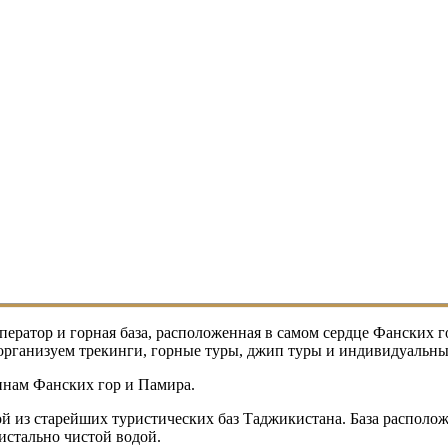
атор и горная база, расположенная в самом сердце Фанских г
 организуем трекинги, горные туры, джип туры и индивидуаль
инам Фанских гор и Памира.
ной из старейших туристических баз Таджикистана. База располо
истально чистой водой.