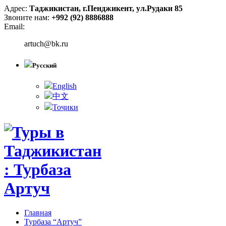
Адрес:
Таджикистан, г.Пенджикент, ул.Рудаки 85
Звоните нам:
+992 (92) 8886888
Email:
artuch@bk.ru
Русский
English
中文
Тоҷики
Главная
Турбаза “Артуч”