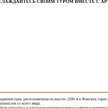
СЛАЖДАЙТЕСЬ СВОИМ ТУРОМ ВМЕСТЕ С АР
аджикистана, расположенная на высоте 2200 м в Фанских горах.
ьпинистов со всего мира.
бная логистика и идеальная отправная точка к озёрам и маршру