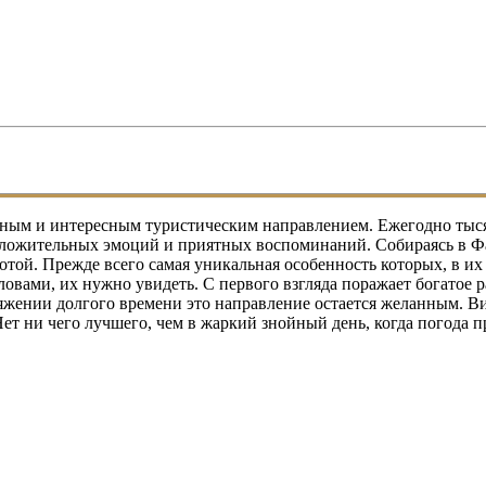
ным и интересным туристическим направлением. Ежегодно тыся
ложительных эмоций и приятных воспоминаний. Собираясь в Фан
той. Прежде всего самая уникальная особенность которых, в их
ловами, их нужно увидеть. С первого взгляда поражает богатое 
отяжении долгого времени это направление остается желанным. 
т ни чего лучшего, чем в жаркий знойный день, когда погода про