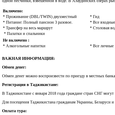
одной песчинки, взвешенной в воде. В Алаудинских озерах рыбы
Включено
:
* Проживание (DBL/TWIN) двухместный
* Гид
* Питание: Полный пансион 3 разовое.
* Все входны
* Трансфер на весь маршрут
* Столовая во
* Палатки и спальники
Не включено
:
* Алкогольные напитки
* Все личные
ВАЖНАЯ ИНФОРМАЦИЯ:
Обмен денег:
Обмен денег можно воспроизвести по приезду в местных банка
Регистрация в Таджикистане:
В Таджикистане с января 2018 года граждане стран СНГ могут 
Для посещения Таджикистана гражданам Украины, Беларуси и 
Оплата тура: