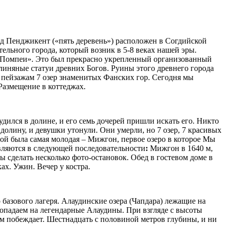
од Пенджикент («пять деревень») расположен в Согдийской
ельного города, который возник в 5-8 веках нашей эры.
 Помпеи». Это был прекрасно укрепленный организованный
линяные статуи древних Богов. Руины этого древнего города
м пейзажам 7 озер знаменитых Фанских гор. Сегодня мы
 Размещение в коттеджах.
лудился в долине, и его семь дочерей пришли искать его. Никто
долину, и девушки утонули. Они умерли, но 7 озер, 7 красивых
вой была самая молодая – Мижгон, первое озеро в которое Мы
являются в следующей последовательности
:
Мижгон в 1640 м,
ы сделать несколько фото-остановок. Обед в гостевом доме в
ах. Ужин. Вечер у костра.
базового лагеря. Алаудинские озера (Чапдара) лежащие на
попадаем на легендарные Алаудины. При взгляде с высоты
бом побеждает. Шестнадцать с половиной метров глубины, и ни