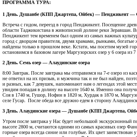
ПРОГРАММА ТУРА:
1 День. Душанбе (КПП Джартепа, Ойбек) — Пенджикент — С
Встреча с гидом, переезд в город Пенджикент. Посещение дре
области Таджикистана в живописной долине реки Зеравшан. Впо
Пенджикент тем временем был одним из самых важных культу
город с дворцом правителя, двумя храмами, рынками, богатые
найдены только в прошлом веке. Кстати, мы посетим музей го
остановимся в базовом лагере Маргузорских озер у 6 озера из 7
2 День. Семь озер — Алаудинские озера
8:00 Завтрак. После завтрака мы отправимся на 7-е озеро из кас
не ответил на их призыв, и мужчина так и не был найден, поэт
и разных, как 7 девушек, напоминают нам о легендах этой мес
увидим попадая в долину на высоте 1640 м. Именно она получи
Соя в 1740 м, Гушор, Нофин в 1820 м, Хурдак в 1870 м, Маргуз
селе Гусар. После обеда все дружно едем в сторону Алауддинс
3 День. Алаудинские озера — Душанбе
(КПП Джартепа, Ойб
Утром после завтрака у Нас будет небольшой экскурсионный по
высоте 2800 м, считаются одними из самых красивых озер Фанс
горные озера всегда синие или голубые. Их цвет заимствован 