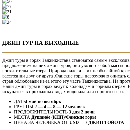
ДЖИП ТУР НА ВЫХОДНЫЕ
Джип туры в горах Таджикистана становятся самым эксклюзив
предложением наших джип туров, они увозят с собой массы по
восхитительные озера. Природа наделила их необычайной красо
расстоянии друг от друга .Фанские горы невозможно описать с
стран облюбовали из-за этого эту часть Таджикистана. На пр
Наши джип туры в горах ведут к водопадам и горным озерам. Не
искупаться в прохладных водах водопада или горного озера.
ДАТЫ
май по октябрь
ГРУППЫ
2 — 4 — 8 — 12 человек
ПРОДОЛЖИТЕЛЬНОСТЬ
3 дня 2 ночи
МЕСТА
Душанбе (КПП)/Фанские горы
ЦЕНА ЗА ЧЕЛОВЕКА ОТ
USD — / ДЖИП ТОЙОТА