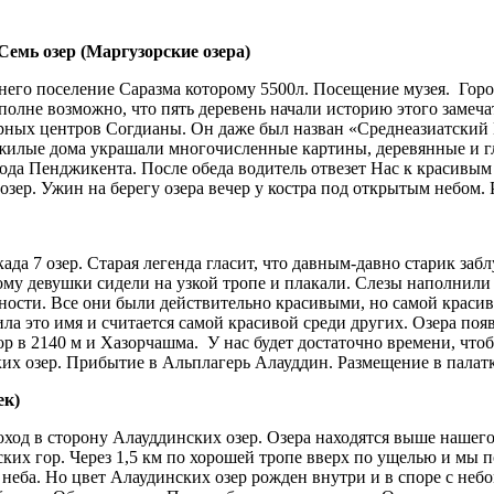
емь озер (Маргузорские озера)
внего поселение Саразма которому 5500л. Посещение музея. Гор
лне возможно, что пять деревень начали историю этого замечат
рных центров Согдианы. Он даже был назван «Среднеазиатский
 жилые дома украшали многочисленные картины, деревянные и г
рода Пенджикента. После обеда водитель отвезет Нас к красивы
 озер. Ужин на берегу озера вечер у костра под открытым небом.
када 7 озер. Старая легенда гласит, что давным-давно старик заб
ому девушки сидели на узкой тропе и плакали. Слезы наполнили 
тности. Все они были действительно красивыми, но самой краси
ла это имя и считается самой красивой среди других. Озера по
ор в 2140 м и Хазорчашма. У нас будет достаточно времени, чтоб
ких озер. Прибытие в Альплагерь Алауддин. Размещение в палатк
ек)
ход в сторону Алауддинских озер. Озера находятся выше нашего 
ких гор. Через 1,5 км по хорошей тропе вверх по ущелью и мы 
у неба. Но цвет Алаудинских озер рожден внутри и в споре с не