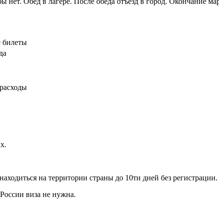
 нет. Обед в лагере. После обеда отъезд в город. Окончание ма
е билеты
да
 расходы
х.
находиться на территории страны до 10ти дней без регистрации.
России виза не нужна.