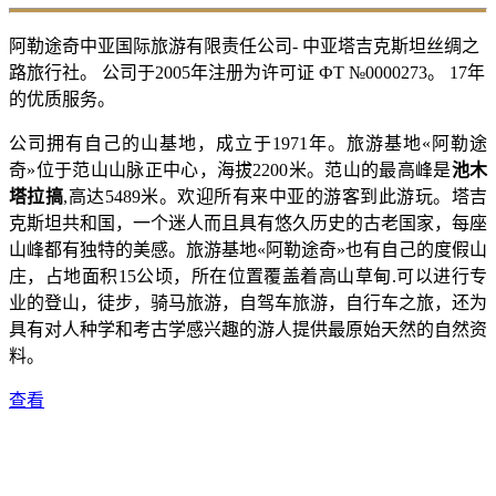
阿勒途奇中亚国际旅游有限责任公司- 中亚塔吉克斯坦丝绸之
路旅行社。 公司于2005年注册为许可证 ФТ №0000273。 17年
的优质服务。
公司拥有自己的山基地，成立于1971年。旅游基地«阿勒途
奇»位于范山山脉正中心，海拔2200米。范山的最高峰是
池木
塔拉搞
,高达5489米。欢迎所有来中亚的游客到此游玩。塔吉
克斯坦共和国，一个迷人而且具有悠久历史的古老国家，每座
山峰都有独特的美感。旅游基地«阿勒途奇»也有自己的度假山
庄，占地面积15公顷，所在位置覆盖着高山草甸.可以进行专
业的登山，徒步，骑马旅游，自驾车旅游，自行车之旅，还为
具有对人种学和考古学感兴趣的游人提供最原始天然的自然资
料。
查看