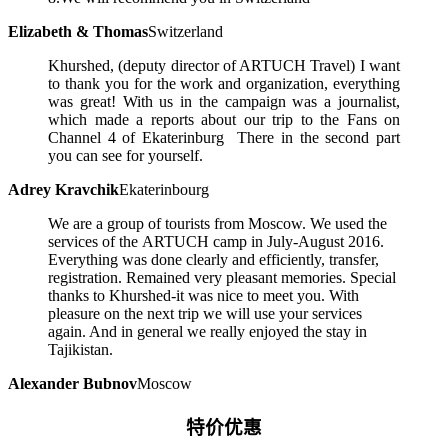
Elizabeth & Thomas
Switzerland
Khurshed, (deputy director of ARTUCH Travel) I want
to thank you for the work and organization, everything
was great! With us in the campaign was a journalist,
which made a reports about our trip to the Fans on
Channel 4 of Ekaterinburg There in the second part
you can see for yourself.
Adrey Kravchik
Ekaterinbourg
We are a group of tourists from Moscow. We used the
services of the ARTUCH camp in July-August 2016.
Everything was done clearly and efficiently, transfer,
registration. Remained very pleasant memories. Special
thanks to Khurshed-it was nice to meet you. With
pleasure on the next trip we will use your services
again. And in general we really enjoyed the stay in
Tajikistan.
Alexander Bubnov
Moscow
特价优惠