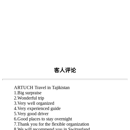
客人评论
ARTUCH Travel in Tajikistan
1.Big surpraise
2.Wonderful trip
3.Very well organized
4.Very experienced guide
5.Very good driver
6.Good places to stay overnight
7.Thank you for the flexible organization
8.We will recommend you in Switzerland