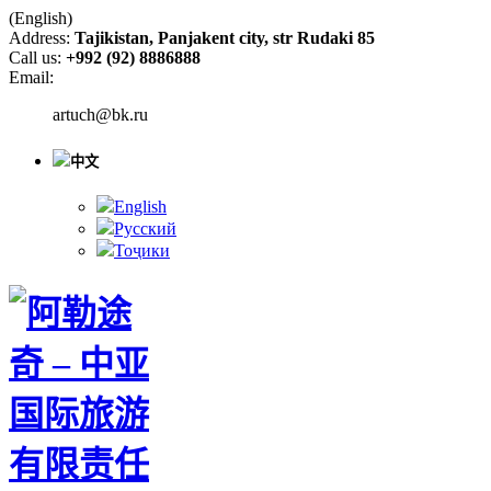
(English)
Address:
Tajikistan, Panjakent city, str Rudaki 85
Call us:
+992 (92) 8886888
Email:
artuch@bk.ru
中文
English
Русский
Тоҷики