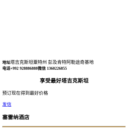
塔吉克斯坦粟特州 彭及肯特阿勒途奇基地
地址
电话+992 928886888
微信 1360226855
享受最好塔吉克斯坦
预订现在得到最好价格
发信
塞雷纳酒店