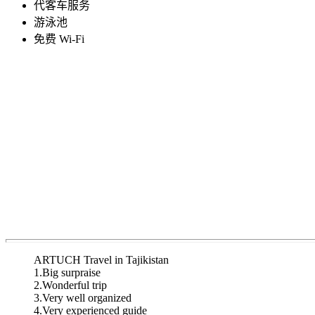
代客车服务
游泳池
免费 Wi-Fi
ARTUCH Travel in Tajikistan
1.Big surpraise
2.Wonderful trip
3.Very well organized
4.Very experienced guide