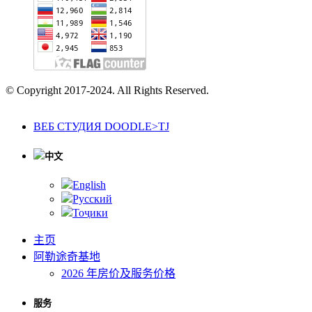
© Copyright 2017-2024. All Rights Reserved.
ВЕБ СТУДИЯ DOODLE>TJ
中文
English
Русский
Тоҷики
主页
阿勒途奇基地
2026 年房价及服务价格
服务