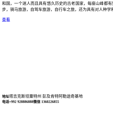
和国，一个迷人而且具有悠久历史的古老国家，每座山峰都有独
步，骑马旅游，自驾车旅游，自行车之旅，还为具有对人种学
查看
塔吉克斯坦粟特州 彭及肯特阿勒途奇基地
地址
电话+992 928886888
微信 1360226855