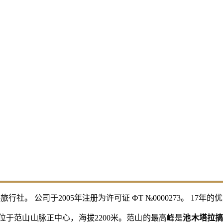
。 公司于2005年注册为许可证 ФТ №0000273。 17年的
»位于范山山脉正中心，海拔2200米。范山的最高峰是
池木塔拉