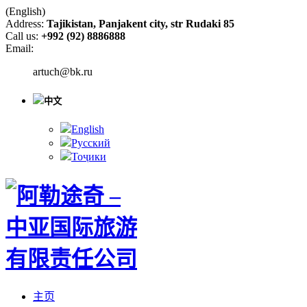
(English)
Address:
Tajikistan, Panjakent city, str Rudaki 85
Call us:
+992 (92) 8886888
Email:
artuch@bk.ru
中文
English
Русский
Тоҷики
主页