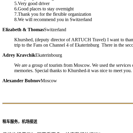
5.Very good driver
6.Good places to stay overnight
7.Thank you for the flexible organization
8.We will recommend you in Switzerland
Elizabeth & Thomas
Switzerland
Khurshed, (deputy director of ARTUCH Travel) I want to thank
trip to the Fans on Channel 4 of Ekaterinburg There in the seco
Adrey Kravchik
Ekaterinbourg
We are a group of tourists from Moscow. We used the services 
memories. Special thanks to Khurshed-it was nice to meet you. W
Alexander Bubnov
Moscow
租车服务，机场接送