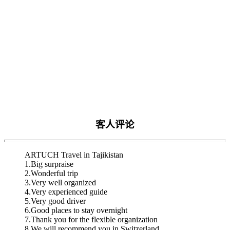
客人评论
ARTUCH Travel in Tajikistan
1.Big surpraise
2.Wonderful trip
3.Very well organized
4.Very experienced guide
5.Very good driver
6.Good places to stay overnight
7.Thank you for the flexible organization
8.We will recommend you in Switzerland