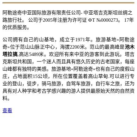
阿勒途奇中亚国际旅游有限责任公司- 中亚塔吉克斯坦丝绸之
路旅行社。 公司于2005年注册为许可证 ФТ №0000273。 17年
的优质服务。
公司拥有自己的山基地，成立于1971年。旅游基地«阿勒途
奇»位于范山山脉正中心，海拔2200米。范山的最高峰是
池木
塔拉搞
,高达5489米。欢迎所有来中亚的游客到此游玩。塔吉
克斯坦共和国，一个迷人而且具有悠久历史的古老国家，每座
山峰都有独特的美感。旅游基地«阿勒途奇»也有自己的度假山
庄，占地面积15公顷，所在位置覆盖着高山草甸.可以进行专
业的登山，徒步，骑马旅游，自驾车旅游，自行车之旅，还为
具有对人种学和考古学感兴趣的游人提供最原始天然的自然资
料。
查看