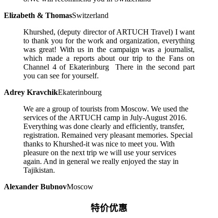
Elizabeth & Thomas
Switzerland
Khurshed, (deputy director of ARTUCH Travel) I want
to thank you for the work and organization, everything
was great! With us in the campaign was a journalist,
which made a reports about our trip to the Fans on
Channel 4 of Ekaterinburg There in the second part
you can see for yourself.
Adrey Kravchik
Ekaterinbourg
We are a group of tourists from Moscow. We used the
services of the ARTUCH camp in July-August 2016.
Everything was done clearly and efficiently, transfer,
registration. Remained very pleasant memories. Special
thanks to Khurshed-it was nice to meet you. With
pleasure on the next trip we will use your services
again. And in general we really enjoyed the stay in
Tajikistan.
Alexander Bubnov
Moscow
特价优惠