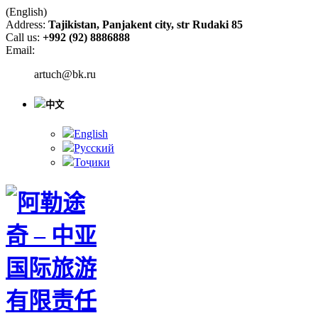
(English)
Address:
Tajikistan, Panjakent city, str Rudaki 85
Call us:
+992 (92) 8886888
Email:
artuch@bk.ru
中文
English
Русский
Тоҷики