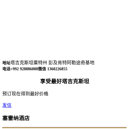
塔吉克斯坦粟特州 彭及肯特阿勒途奇基地
地址
电话+992 928886888
微信 1360226855
享受最好塔吉克斯坦
预订现在得到最好价格
发信
塞雷纳酒店