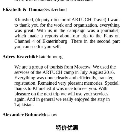
Elizabeth & Thomas
Switzerland
Khurshed, (deputy director of ARTUCH Travel) I want
to thank you for the work and organization, everything
was great! With us in the campaign was a journalist,
which made a reports about our trip to the Fans on
Channel 4 of Ekaterinburg There in the second part
you can see for yourself.
Adrey Kravchik
Ekaterinbourg
We are a group of tourists from Moscow. We used the
services of the ARTUCH camp in July-August 2016.
Everything was done clearly and efficiently, transfer,
registration. Remained very pleasant memories. Special
thanks to Khurshed-it was nice to meet you. With
pleasure on the next trip we will use your services
again. And in general we really enjoyed the stay in
Tajikistan.
Alexander Bubnov
Moscow
特价优惠