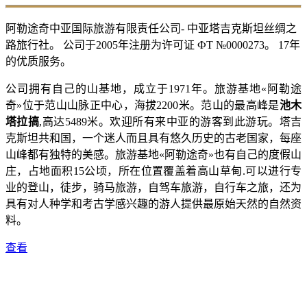
阿勒途奇中亚国际旅游有限责任公司- 中亚塔吉克斯坦丝绸之
路旅行社。 公司于2005年注册为许可证 ФТ №0000273。 17年
的优质服务。
公司拥有自己的山基地，成立于1971年。旅游基地«阿勒途
奇»位于范山山脉正中心，海拔2200米。范山的最高峰是
池木
塔拉搞
,高达5489米。欢迎所有来中亚的游客到此游玩。塔吉
克斯坦共和国，一个迷人而且具有悠久历史的古老国家，每座
山峰都有独特的美感。旅游基地«阿勒途奇»也有自己的度假山
庄，占地面积15公顷，所在位置覆盖着高山草甸.可以进行专
业的登山，徒步，骑马旅游，自驾车旅游，自行车之旅，还为
具有对人种学和考古学感兴趣的游人提供最原始天然的自然资
料。
查看