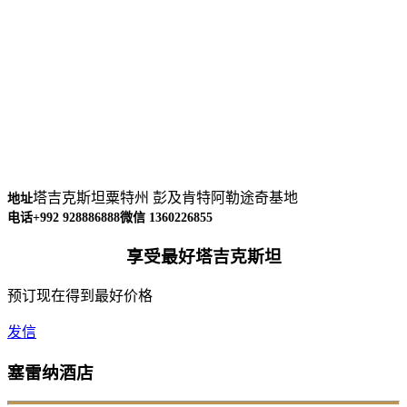
塔吉克斯坦粟特州 彭及肯特阿勒途奇基地
地址
电话+992 928886888
微信 1360226855
享受最好塔吉克斯坦
预订现在得到最好价格
发信
塞雷纳酒店