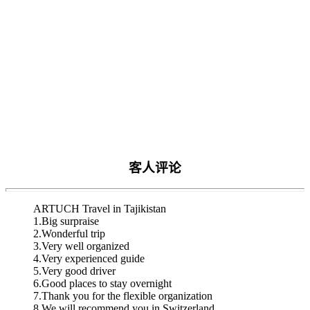
客人评论
ARTUCH Travel in Tajikistan
1.Big surpraise
2.Wonderful trip
3.Very well organized
4.Very experienced guide
5.Very good driver
6.Good places to stay overnight
7.Thank you for the flexible organization
8.We will recommend you in Switzerland