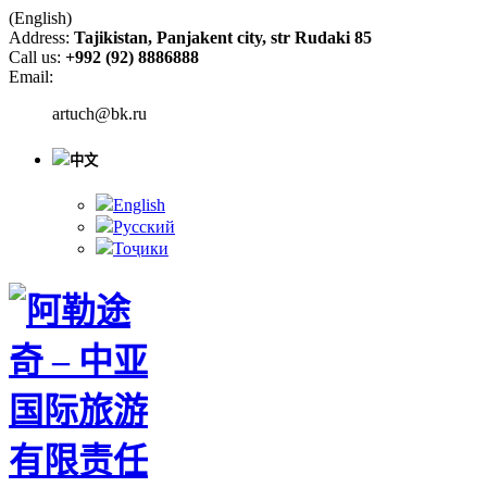
(English)
Address:
Tajikistan, Panjakent city, str Rudaki 85
Call us:
+992 (92) 8886888
Email:
artuch@bk.ru
中文
English
Русский
Тоҷики