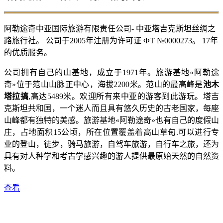
阿勒途奇中亚国际旅游有限责任公司- 中亚塔吉克斯坦丝绸之
路旅行社。 公司于2005年注册为许可证 ФТ №0000273。 17年
的优质服务。
公司拥有自己的山基地，成立于1971年。旅游基地«阿勒途
奇»位于范山山脉正中心，海拔2200米。范山的最高峰是
池木
塔拉搞
,高达5489米。欢迎所有来中亚的游客到此游玩。塔吉
克斯坦共和国，一个迷人而且具有悠久历史的古老国家，每座
山峰都有独特的美感。旅游基地«阿勒途奇»也有自己的度假山
庄，占地面积15公顷，所在位置覆盖着高山草甸.可以进行专
业的登山，徒步，骑马旅游，自驾车旅游，自行车之旅，还为
具有对人种学和考古学感兴趣的游人提供最原始天然的自然资
料。
查看