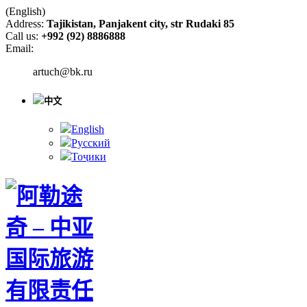
(English)
Address:
Tajikistan, Panjakent city, str Rudaki 85
Call us:
+992 (92) 8886888
Email:
artuch@bk.ru
中文
English
Русский
Тоҷики