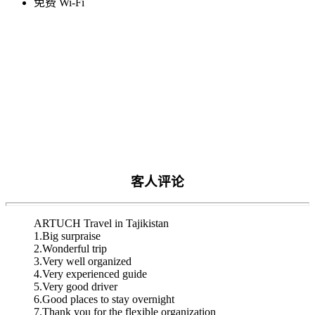
免费 Wi-Fi
客人评论
ARTUCH Travel in Tajikistan
1.Big surpraise
2.Wonderful trip
3.Very well organized
4.Very experienced guide
5.Very good driver
6.Good places to stay overnight
7.Thank you for the flexible organization