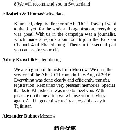
8.We will recommend you in Switzerland
Elizabeth & Thomas
Switzerland
Khurshed, (deputy director of ARTUCH Travel) I want
to thank you for the work and organization, everything
was great! With us in the campaign was a journalist,
which made a reports about our trip to the Fans on
Channel 4 of Ekaterinburg There in the second part
you can see for yourself.
Adrey Kravchik
Ekaterinbourg
We are a group of tourists from Moscow. We used the
services of the ARTUCH camp in July-August 2016.
Everything was done clearly and efficiently, transfer,
registration. Remained very pleasant memories. Special
thanks to Khurshed-it was nice to meet you. With
pleasure on the next trip we will use your services
again. And in general we really enjoyed the stay in
Tajikistan.
Alexander Bubnov
Moscow
特价优惠