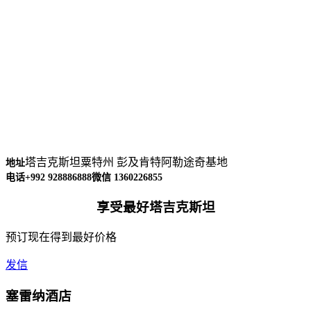
塔吉克斯坦粟特州 彭及肯特阿勒途奇基地
地址
电话+992 928886888
微信 1360226855
享受最好塔吉克斯坦
预订现在得到最好价格
发信
塞雷纳酒店