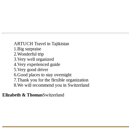
ARTUCH Travel in Tajikistan
1.Big surpraise
2.Wonderful trip
3.Very well organized
4.Very experienced guide
5.Very good driver
6.Good places to stay overnight
7.Thank you for the flexible organization
8.We will recommend you in Switzerland
Elizabeth & Thomas
Switzerland