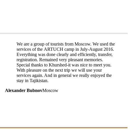
We are a group of tourists from Moscow. We used the
services of the ARTUCH camp in July-August 2016.
Everything was done clearly and efficiently, transfer,
registration. Remained very pleasant memories.
Special thanks to Khurshed-it was nice to meet you.
With pleasure on the next trip we will use your
services again. And in general we really enjoyed the
stay in Tajikistan.
Alexander Bubnov
Moscow