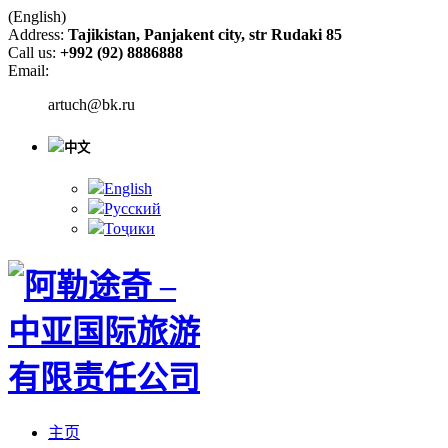
(English)
Address:
Tajikistan, Panjakent city, str Rudaki 85
Call us:
+992 (92) 8886888
Email:
artuch@bk.ru
中文
English
Русский
Тоҷики
主页