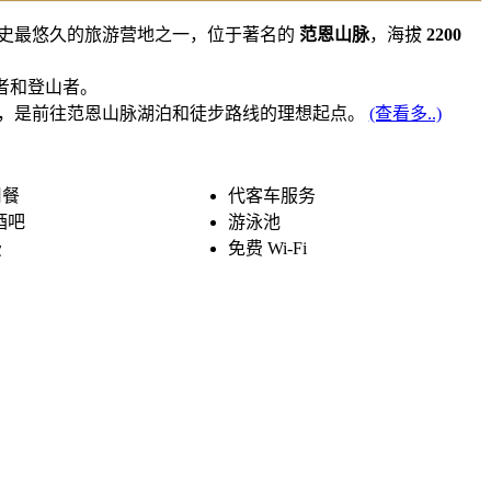
史最悠久的旅游营地之一，位于著名的
范恩山脉
，海拔
2200
者和登山者。
，是前往范恩山脉湖泊和徒步路线的理想起点。
(查看多..)
用餐
代客车服务
酒吧
游泳池
费
免费 Wi-Fi