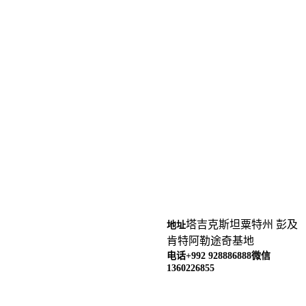
塔吉克斯坦粟特州 彭及
地址
肯特阿勒途奇基地
电话+992 928886888
微信
1360226855