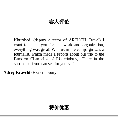
客人评论
Khurshed, (deputy director of ARTUCH Travel) I
want to thank you for the work and organization,
everything was great! With us in the campaign was a
journalist, which made a reports about our trip to the
Fans on Channel 4 of Ekaterinburg There in the
second part you can see for yourself.
Adrey Kravchik
Ekaterinbourg
特价优惠