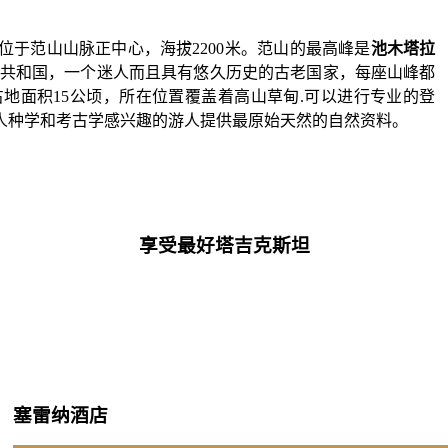
»位于范山山脉正中心，海拔2200米。范山的最高峰是
池木塔拉
斯坦共和国，一个迷人而且具有悠久历史的古老国家，每座山峰都
地面积15公顷，所在位置覆盖着高山草甸.可以进行专业的登
人种学和考古学感兴趣的游人提供最原始天然的自然资料。
享受最好塔吉克斯坦
塞雷纳酒店