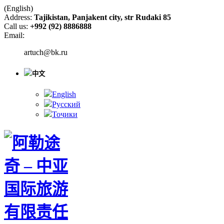
(English)
Address:
Tajikistan, Panjakent city, str Rudaki 85
Call us:
+992 (92) 8886888
Email:
artuch@bk.ru
中文
English
Русский
Тоҷики