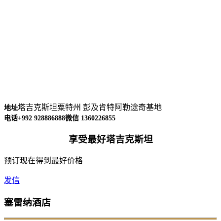
塔吉克斯坦粟特州 彭及肯特阿勒途奇基地
地址
电话+992 928886888
微信 1360226855
享受最好塔吉克斯坦
预订现在得到最好价格
发信
塞雷纳酒店