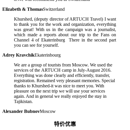
Elizabeth & Thomas
Switzerland
Khurshed, (deputy director of ARTUCH Travel) I want
to thank you for the work and organization, everything
was great! With us in the campaign was a journalist,
which made a reports about our trip to the Fans on
Channel 4 of Ekaterinburg There in the second part
you can see for yourself.
Adrey Kravchik
Ekaterinbourg
We are a group of tourists from Moscow. We used the
services of the ARTUCH camp in July-August 2016.
Everything was done clearly and efficiently, transfer,
registration. Remained very pleasant memories. Special
thanks to Khurshed-it was nice to meet you. With
pleasure on the next trip we will use your services
again. And in general we really enjoyed the stay in
Tajikistan.
Alexander Bubnov
Moscow
特价优惠