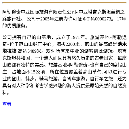
阿勒途奇中亚国际旅游有限责任公司- 中亚塔吉克斯坦丝绸之
路旅行社。 公司于2005年注册为许可证 ФТ №0000273。 17年
的优质服务。
公司拥有自己的山基地，成立于1971年。旅游基地«阿勒途
奇»位于范山山脉正中心，海拔2200米。范山的最高峰是
池木
塔拉搞
,高达5489米。欢迎所有来中亚的游客到此游玩。塔吉
克斯坦共和国，一个迷人而且具有悠久历史的古老国家，每座
山峰都有独特的美感。旅游基地«阿勒途奇»也有自己的度假山
庄，占地面积15公顷，所在位置覆盖着高山草甸.可以进行专
业的登山，徒步，骑马旅游，自驾车旅游，自行车之旅，还为
具有对人种学和考古学感兴趣的游人提供最原始天然的自然资
料。
查看