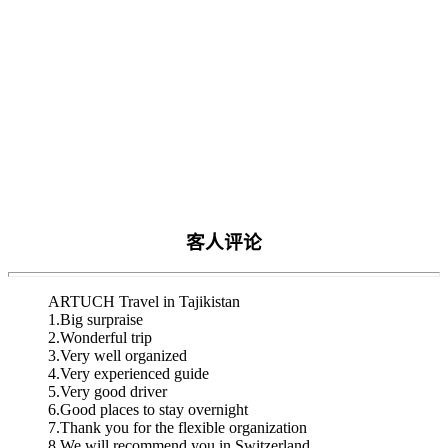
客人评论
ARTUCH Travel in Tajikistan
1.Big surpraise
2.Wonderful trip
3.Very well organized
4.Very experienced guide
5.Very good driver
6.Good places to stay overnight
7.Thank you for the flexible organization
8.We will recommend you in Switzerland