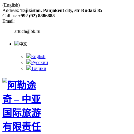
(English)
Address:
Tajikistan, Panjakent city, str Rudaki 85
Call us:
+992 (92) 8886888
Email:
artuch@bk.ru
中文
English
Русский
Тоҷики