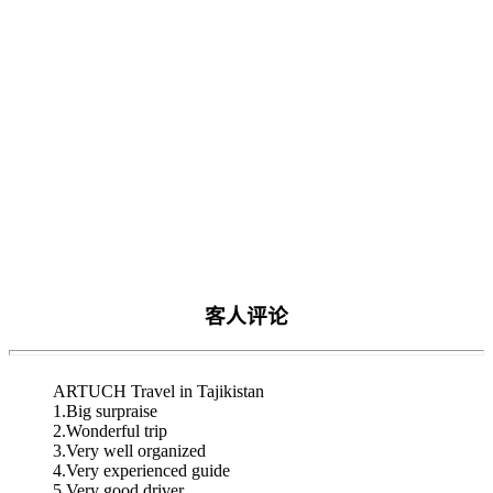
客人评论
ARTUCH Travel in Tajikistan
1.Big surpraise
2.Wonderful trip
3.Very well organized
4.Very experienced guide
5.Very good driver