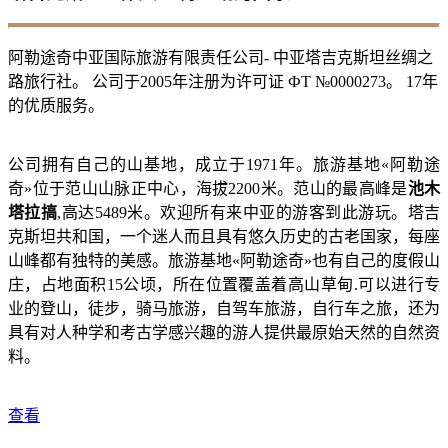
阿勒途奇中亚国际旅游有限责任公司- 中亚塔吉克斯坦丝绸之
路旅行社。 公司于2005年注册为许可证 ФТ №0000273。 17年
的优质服务。
公司拥有自己的山基地，成立于1971年。旅游基地«阿勒途
奇»位于范山山脉正中心，海拔2200米。范山的最高峰是
池木
塔拉搞
,高达5489米。欢迎所有来中亚的游客到此游玩。塔吉
克斯坦共和国，一个迷人而且具有悠久历史的古老国家，每座
山峰都有独特的美感。旅游基地«阿勒途奇»也有自己的度假山
庄，占地面积15公顷，所在位置覆盖着高山草甸.可以进行专
业的登山，徒步，骑马旅游，自驾车旅游，自行车之旅，还为
具有对人种学和考古学感兴趣的游人提供最原始天然的自然资
料。
查看