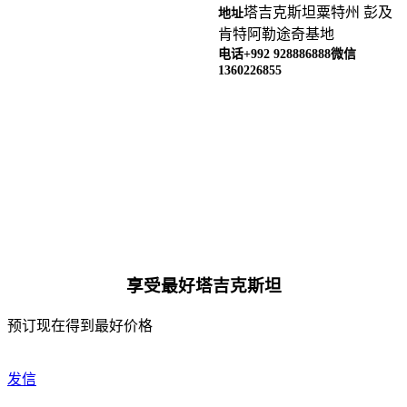
塔吉克斯坦粟特州 彭及
地址
肯特阿勒途奇基地
电话+992 928886888
微信
1360226855
享受最好塔吉克斯坦
预订现在得到最好价格
发信