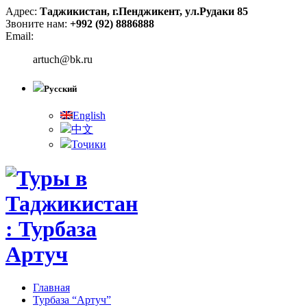
Адрес:
Таджикистан, г.Пенджикент, ул.Рудаки 85
Звоните нам:
+992 (92) 8886888
Email:
artuch@bk.ru
Русский
English
中文
Тоҷики
Главная
Турбаза “Артуч”