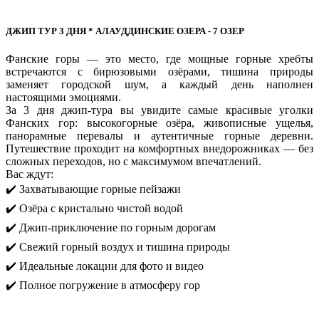
ДЖИП ТУР 3 ДНЯ * АЛАУДДИНСКИЕ ОЗЕРА - 7 ОЗЕР
Фанские горы — это место, где мощные горные хребты
встречаются с бирюзовыми озёрами, тишина природы
заменяет городской шум, а каждый день наполнен
настоящими эмоциями.
За 3 дня джип-тура вы увидите самые красивые уголки
Фанских гор: высокогорные озёра, живописные ущелья,
панорамные перевалы и аутентичные горные деревни.
Путешествие проходит на комфортных внедорожниках — без
сложных переходов, но с максимумом впечатлений.
Вас ждут:
✔️ Захватывающие горные пейзажи
✔️ Озёра с кристально чистой водой
✔️ Джип-приключение по горным дорогам
✔️ Свежий горный воздух и тишина природы
✔️ Идеальные локации для фото и видео
✔️ Полное погружение в атмосферу гор