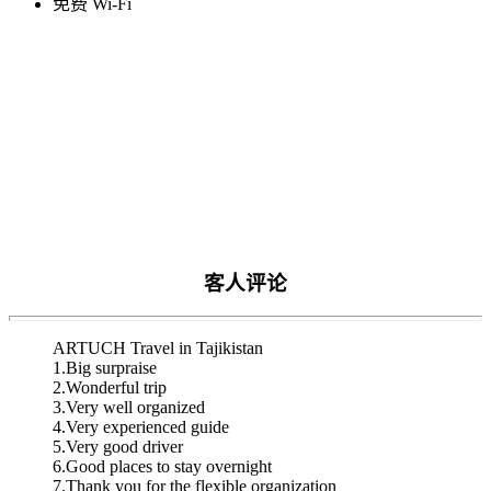
免费 Wi-Fi
客人评论
ARTUCH Travel in Tajikistan
1.Big surpraise
2.Wonderful trip
3.Very well organized
4.Very experienced guide
5.Very good driver
6.Good places to stay overnight
7.Thank you for the flexible organization