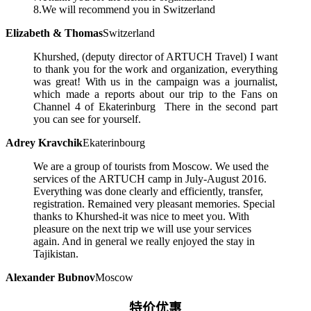
8.We will recommend you in Switzerland
Elizabeth & Thomas
Switzerland
Khurshed, (deputy director of ARTUCH Travel) I want
to thank you for the work and organization, everything
was great! With us in the campaign was a journalist,
which made a reports about our trip to the Fans on
Channel 4 of Ekaterinburg There in the second part
you can see for yourself.
Adrey Kravchik
Ekaterinbourg
We are a group of tourists from Moscow. We used the
services of the ARTUCH camp in July-August 2016.
Everything was done clearly and efficiently, transfer,
registration. Remained very pleasant memories. Special
thanks to Khurshed-it was nice to meet you. With
pleasure on the next trip we will use your services
again. And in general we really enjoyed the stay in
Tajikistan.
Alexander Bubnov
Moscow
特价优惠