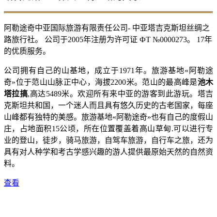
阿勒途奇中亚国际旅游有限责任公司- 中亚塔吉克斯坦丝绸之
路旅行社。 公司于2005年注册为许可证 ФТ №0000273。 17年
的优质服务。
公司拥有自己的山基地，成立于1971年。旅游基地«阿勒途
奇»位于范山山脉正中心，海拔2200米。范山的最高峰是
池木
塔拉搞
,高达5489米。欢迎所有来中亚的游客到此游玩。塔吉
克斯坦共和国，一个迷人而且具有悠久历史的古老国家，每座
山峰都有独特的美感。旅游基地«阿勒途奇»也有自己的度假山
庄，占地面积15公顷，所在位置覆盖着高山草甸.可以进行专
业的登山，徒步，骑马旅游，自驾车旅游，自行车之旅，还为
具有对人种学和考古学感兴趣的游人提供最原始天然的自然资
料。
查看