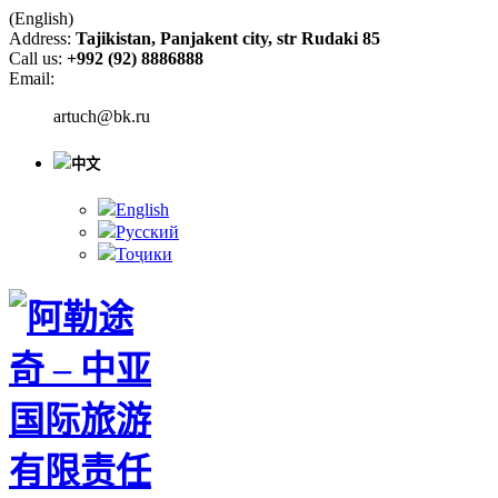
(English)
Address:
Tajikistan, Panjakent city, str Rudaki 85
Call us:
+992 (92) 8886888
Email:
artuch@bk.ru
中文
English
Русский
Тоҷики