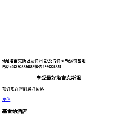
塔吉克斯坦粟特州 彭及肯特阿勒途奇基地
地址
电话+992 928886888
微信 1360226855
享受最好塔吉克斯坦
预订现在得到最好价格
发信
塞雷纳酒店