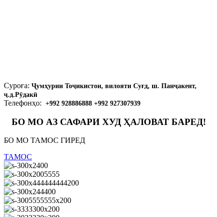
Суроға:
Ҷумҳурии Тоҷикистон, вилояти Суғд, ш. Панҷакент,
ҷ.д.Рӯдакӣ
Телефонҳо:
+992 928886888 +992 927307939
БО МО АЗ САФАРИ ХУД ҲАЛОВАТ БАРЕД!
БО МО ТАМОС ГИРЕД
ТАМОС