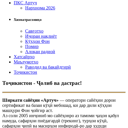
ПКС Артуч
Нархнома 2026
Хизматрасониҳо
Савғотҳо
Иҷораи нақлиёт
Кӯҳҳои Фон
Помир
Алоқаи радиоӣ
Хатсайрҳо
Маълумотҳо
Раводид ва бақайдгирӣ
Тоҷикистон
Тоҷикистон - Ҷолиб ва дастрас!
Ширкати сайёҳии «Артуч»
— оператори сайёҳии дорои
сертификат ва базаи кӯҳӣ мебошад, ки дар дили кӯҳҳои
машҳури Фон ҷойгир аст.
Аз соли 2005 инҷониб мо сайёҳонро аз тамоми ҷаҳон қабул
намуда, сафарҳои пиёдагардӣ (трекинг), турҳои кӯҳӣ,
сафарҳои ҷипӣ ва масирҳои инфиродӣ-ро дар ҳудуди