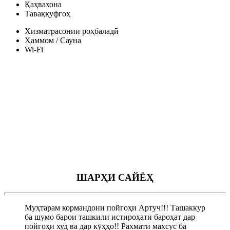
Қаҳвахона
Таваққуфгоҳ
Хизматрасонии роҳбаладӣ
Ҳаммом / Сауна
Wi-Fi
ШАРҲИ САЙЁҲ
Муҳтарам кормандони пойгоҳи Артуч!!! Ташаккур
ба шумо барои ташкили истироҳати бароҳат дар
пойгоҳи худ ва дар кӯҳҳо!! Рахмати махсус ба