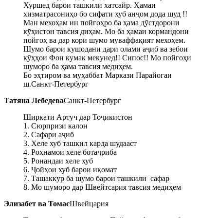
Хуршед барои ташкили хатсайр. Ҳамаи
хизматрасониҳо бо сифати хуб анҷом дода шуд !!
Ман мехоҳам ин пойгоҳро ба ҳама дӯстдорони
кӯҳистон тавсия диҳам. Мо ба ҳамаи кормандони
пойгоҳ ва дар кори шумо муваффақият мехоҳем.
Шумо барои кушодани дари олами аҷиб ва зебои
кӯҳҳои Фон кумак мекунед!! Сипос!! Мо пойгоҳи
шуморо ба ҳама тавсия медиҳем.
Бо эҳтиром ва муҳаббат Маркази Парайогаи
ш.Санкт-Петербург
Татяна Лебедева
Санкт-Петербург
Ширкати Артуч дар Тоҷикистон
1. Сюрпризи калон
2. Сафари аҷиб
3. Хеле хуб ташкил карда шудааст
4. Роҳнамои хеле ботаҷриба
5. Ронандаи хеле хуб
6. Ҷойҳои хуб барои иқомат
7. Ташаккур ба шумо барои ташкили сафар
8. Мо шуморо дар Швейтсария тавсия медиҳем
Элизабет ва Томас
Швейцария