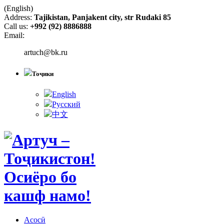
(English)
Address:
Tajikistan, Panjakent city, str Rudaki 85
Call us:
+992 (92) 8886888
Email:
artuch@bk.ru
Тоҷики
English
Русский
中文
Асосӣ