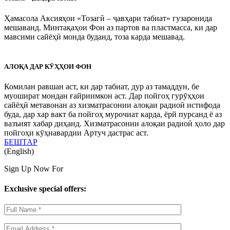
Ҳамасола Аксияҳои «Тозагӣ – ҷавҳари табиат» гузаронида
мешаванд. Минтақаҳои Фон аз партов ва пластмасса, ки дар
мавсими сайёҳӣ монда буданд, тоза карда мешавад.
АЛОҚА ДАР КӮҲҲОИ ФОН
Комилан равшан аст, ки дар табиат, дур аз тамаддун, бе
муошират мондан ғайриимкон аст. Дар пойгоҳ гурӯҳҳои
сайёҳӣ метавонан аз хизматрасонии алоқаи радиоӣ истифода
буда, дар хар вакт ба пойгоҳ мурочиат карда, ёрй пурсанд ё аз
вазъият хабар диҳанд. Хизматрасонии алоқаи радиоӣ ҳоло дар
пойгоҳи кӯҳнавардии Артуч дастрас аст.
БЕШТАР
(English)
Sign Up Now For
Exclusive special offers: