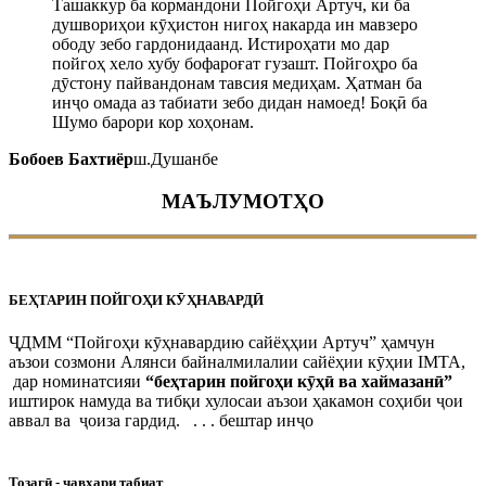
Ташаккур ба кормандони Пойгоҳи Артуч, ки ба
душвориҳои кӯҳистон нигоҳ накарда ин мавзеро
ободу зебо гардонидаанд. Истироҳати мо дар
пойгоҳ хело хубу бофароғат гузашт. Пойгоҳро ба
дӯстону пайвандонам тавсия медиҳам. Ҳатман ба
инҷо омада аз табиати зебо дидан намоед! Боқӣ ба
Шумо барори кор хоҳонам.
Бобоев Бахтиёр
ш.Душанбе
МАЪЛУМОТҲО
БЕҲТАРИН ПОЙГОҲИ КӮҲНАВАРДӢ
ҶДММ “Пойгоҳи кӯҳнавардию сайёҳҳии Артуч” ҳамчун
аъзои созмони Алянси байналмилалии сайёҳии кӯҳии IMTA,
дар номинатсияи
“беҳтарин пойгоҳи кӯҳӣ ва хаймазанӣ”
иштирок намуда ва тибқи хулосаи аъзои ҳакамон соҳиби ҷои
аввал ва ҷоиза гардид. . . . бештар инҷо
Тозагӣ - ҷавҳари табиат