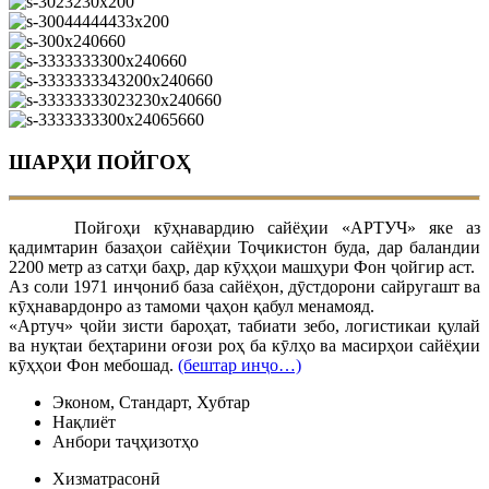
ШАРҲИ ПОЙГОҲ
Пойгоҳи кӯҳнавардию сайёҳии «АРТУЧ» яке аз
қадимтарин базаҳои сайёҳии Тоҷикистон буда, дар баландии
2200 метр аз сатҳи баҳр, дар кӯҳҳои машҳури Фон ҷойгир аст.
Аз соли 1971 инҷониб база сайёҳон, дӯстдорони сайругашт ва
кӯҳнавардонро аз тамоми ҷаҳон қабул менамояд.
«Артуч» ҷойи зисти бароҳат, табиати зебо, логистикаи қулай
ва нуқтаи беҳтарини оғози роҳ ба кӯлҳо ва масирҳои сайёҳии
кӯҳҳои Фон мебошад.
(бештар инҷо…)
Эконом, Стандарт, Хубтар
Нақлиёт
Анбори таҷҳизотҳо
Хизматрасонӣ