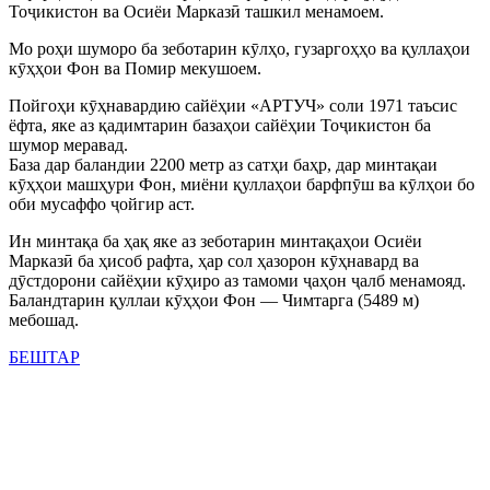
Тоҷикистон ва Осиёи Марказӣ ташкил менамоем.
Мо роҳи шуморо ба зеботарин кӯлҳо, гузаргоҳҳо ва қуллаҳои
кӯҳҳои Фон ва Помир мекушоем.
Пойгоҳи кӯҳнавардию сайёҳии «АРТУЧ» соли 1971 таъсис
ёфта, яке аз қадимтарин базаҳои сайёҳии Тоҷикистон ба
шумор меравад.
База дар баландии 2200 метр аз сатҳи баҳр, дар минтақаи
кӯҳҳои машҳури Фон, миёни қуллаҳои барфпӯш ва кӯлҳои бо
оби мусаффо ҷойгир аст.
Ин минтақа ба ҳақ яке аз зеботарин минтақаҳои Осиёи
Марказӣ ба ҳисоб рафта, ҳар сол ҳазорон кӯҳнавард ва
дӯстдорони сайёҳии кӯҳиро аз тамоми ҷаҳон ҷалб менамояд.
Баландтарин қуллаи кӯҳҳои Фон — Чимтарга (5489 м)
мебошад.
БЕШТАР