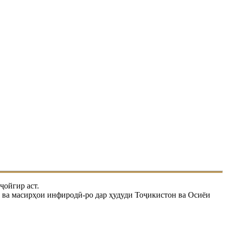
ҷойгир аст.
пӣ ва масирҳои инфиродӣ-ро дар ҳудуди Тоҷикистон ва Осиёи