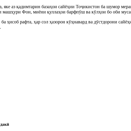
 яке аз қадимтарин базаҳои сайёҳии Тоҷикистон ба шумор мера
ҳои машҳури Фон, миёни қуллаҳои барфпӯш ва кӯлҳои бо оби муса
ба ҳисоб рафта, ҳар сол ҳазорон кӯҳнавард ва дӯстдорони сайёҳ
.
ӯдакӣ