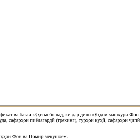
икат ва базаи кӯҳӣ мебошад, ки дар дили кӯҳҳои машҳури Фон 
уда, сафарҳои пиёдагардӣ (трекинг), турҳои кӯҳӣ, сафарҳои ҷи
кӯҳҳои Фон ва Помир мекушоем.