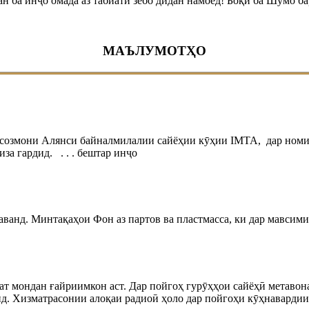
н ба инҷо омада аз табиати зебо дидан намоед! Боқӣ ба Шумо ба
МАЪЛУМОТҲО
созмони Алянси байналмилалии сайёҳии кӯҳии IMTA, дар ном
за гардид. . . . бештар инҷо
ванд. Минтақаҳои Фон аз партов ва пластмасса, ки дар мавсими 
рат мондан ғайриимкон аст. Дар пойгоҳ гурӯҳҳои сайёҳӣ метавона
анд. Хизматрасонии алоқаи радиоӣ ҳоло дар пойгоҳи кӯҳнавардии 