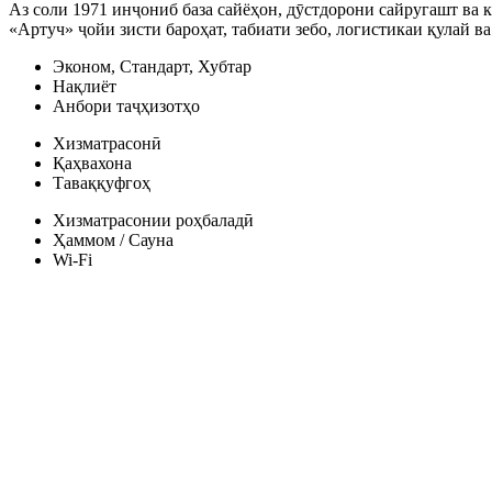
Аз соли 1971 инҷониб база сайёҳон, дӯстдорони сайругашт ва 
«Артуч» ҷойи зисти бароҳат, табиати зебо, логистикаи қулай 
Эконом, Стандарт, Хубтар
Нақлиёт
Анбори таҷҳизотҳо
Хизматрасонӣ
Қаҳвахона
Таваққуфгоҳ
Хизматрасонии роҳбаладӣ
Ҳаммом / Сауна
Wi-Fi