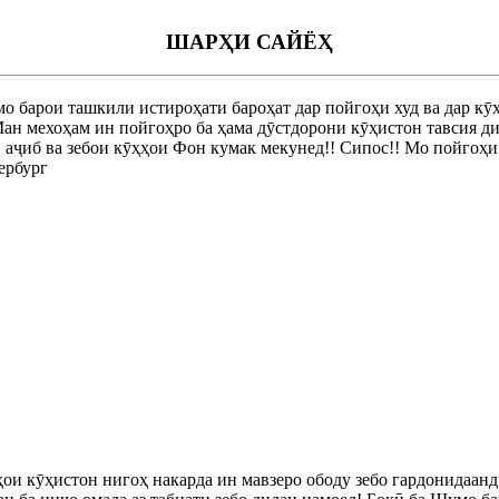
ШАРҲИ САЙЁҲ
 барои ташкили истироҳати бароҳат дар пойгоҳи худ ва дар кӯҳ
Ман мехоҳам ин пойгоҳро ба ҳама дӯстдорони кӯҳистон тавсия д
аҷиб ва зебои кӯҳҳои Фон кумак мекунед!! Сипос!! Мо пойгоҳи
ербург
и кӯҳистон нигоҳ накарда ин мавзеро ободу зебо гардонидаанд.