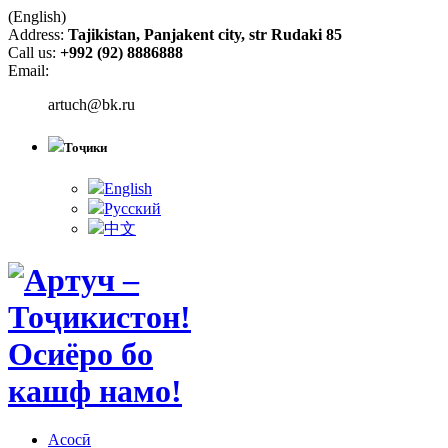
(English)
Address:
Tajikistan, Panjakent city, str Rudaki 85
Call us:
+992 (92) 8886888
Email:
artuch@bk.ru
Тоҷики
English
Русский
中文
Асосӣ