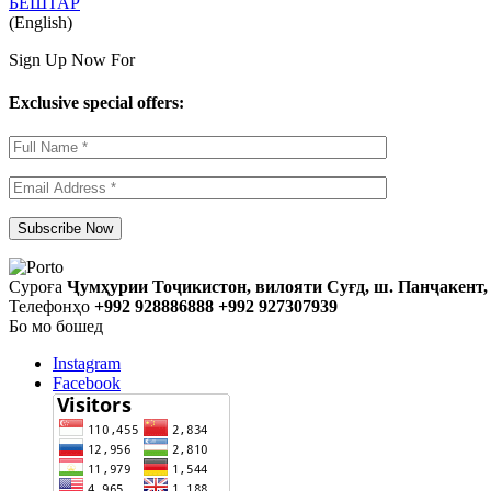
БЕШТАР
(English)
Sign Up Now For
Exclusive special offers:
Суроға
Ҷумҳурии Тоҷикистон, вилояти Суғд, ш. Панҷакент, 
Телефонҳо
+992 928886888 +992 927307939
Бо мо бошед
Instagram
Facebook