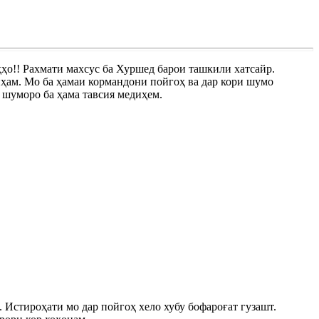
ҳо!! Рахмати махсус ба Хуршед барои ташкили хатсайр.
иҳам. Мо ба ҳамаи кормандони пойгоҳ ва дар кори шумо
 шуморо ба ҳама тавсия медиҳем.
 Истироҳати мо дар пойгоҳ хело хубу бофароғат гузашт.