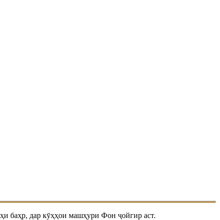
и баҳр, дар кӯҳҳои машҳури Фон ҷойгир аст.