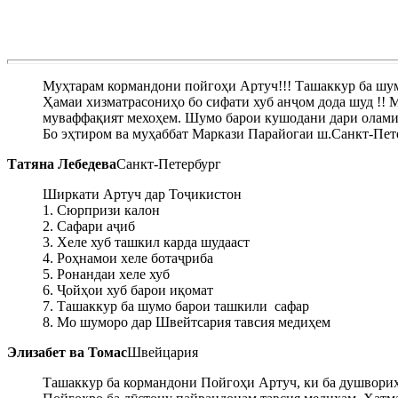
Муҳтарам кормандони пойгоҳи Артуч!!! Ташаккур ба шумо
Ҳамаи хизматрасониҳо бо сифати хуб анҷом дода шуд !! 
муваффақият мехоҳем. Шумо барои кушодани дари олами 
Бо эҳтиром ва муҳаббат Маркази Парайогаи ш.Санкт-Пет
Татяна Лебедева
Санкт-Петербург
Ширкати Артуч дар Тоҷикистон
1. Сюрпризи калон
2. Сафари аҷиб
3. Хеле хуб ташкил карда шудааст
4. Роҳнамои хеле ботаҷриба
5. Ронандаи хеле хуб
6. Ҷойҳои хуб барои иқомат
7. Ташаккур ба шумо барои ташкили сафар
8. Мо шуморо дар Швейтсария тавсия медиҳем
Элизабет ва Томас
Швейцария
Ташаккур ба кормандони Пойгоҳи Артуч, ки ба душвориҳо