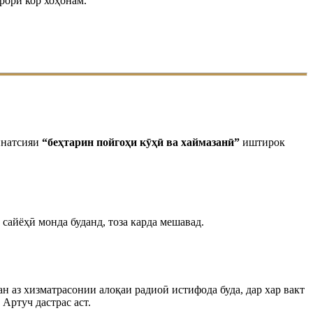
рори кор хоҳонам.
инатсияи
“беҳтарин пойгоҳи кӯҳӣ ва хаймазанӣ”
иштирок
сайёҳӣ монда буданд, тоза карда мешавад.
н аз хизматрасонии алоқаи радиоӣ истифода буда, дар хар вакт
Артуч дастрас аст.