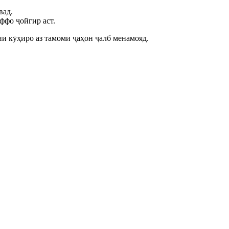
вад.
ффо ҷойгир аст.
ии кӯҳиро аз тамоми ҷаҳон ҷалб менамояд.