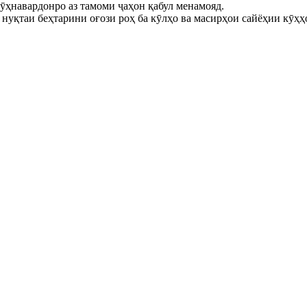
кӯҳнавардонро аз тамоми ҷаҳон қабул менамояд.
ва нуқтаи беҳтарини оғози роҳ ба кӯлҳо ва масирҳои сайёҳии кӯ