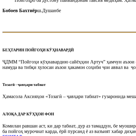
Пойгоҳро ба дӯстону пайвандонам тавсия медиҳам. Ҳатма
Бобоев Бахтиёр
ш.Душанбе
БЕҲТАРИН ПОЙГОҲИ КӮҲНАВАРДӢ
ҶДММ “Пойгоҳи кӯҳнавардию сайёҳҳии Артуч” ҳамчун аъзои 
намуда ва тибқи хулосаи аъзои ҳакамон соҳиби ҷои аввал ва ҷои
Тозагӣ - ҷавҳари табиат
Ҳамасола Аксияҳои «Тозагӣ – ҷавҳари табиат» гузаронида меша
АЛОҚА ДАР КӮҲҲОИ ФОН
Комилан равшан аст, ки дар табиат, дур аз тамаддун, бе муоши
ба пойгоҳ мурочиат карда, ёрй пурсанд ё аз вазъият хабар диҳ