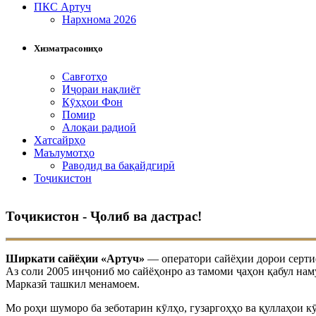
ПКС Артуч
Нархнома 2026
Хизматрасониҳо
Савғотҳо
Иҷораи нақлиёт
Кӯҳҳои Фон
Помир
Алоқаи радиоӣ
Хатсайрҳо
Маълумотҳо
Раводид ва бақайдгирӣ
Тоҷикистон
Тоҷикистон - Ҷолиб ва дастрас!
Ширкати сайёҳии «Артуч»
— оператори сайёҳии дорои сертиф
Аз соли 2005 инҷониб мо сайёҳонро аз тамоми ҷаҳон қабул нам
Марказӣ ташкил менамоем.
Мо роҳи шуморо ба зеботарин кӯлҳо, гузаргоҳҳо ва қуллаҳои 