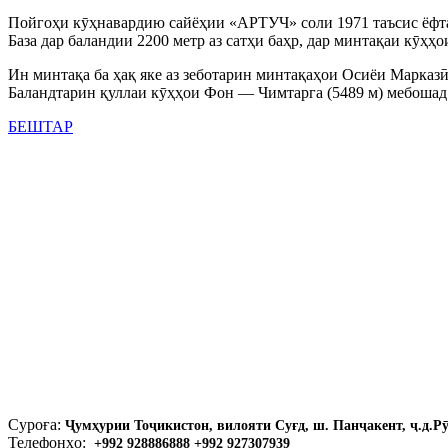
Пойгоҳи кӯҳнавардию сайёҳии «АРТУЧ» соли 1971 таъсис ёфта,
База дар баландии 2200 метр аз сатҳи баҳр, дар минтақаи кӯҳ
Ин минтақа ба ҳақ яке аз зеботарин минтақаҳои Осиёи Марказӣ 
Баландтарин қуллаи кӯҳҳои Фон — Чимтарга (5489 м) мебошад
БЕШТАР
Суроға:
Ҷумҳурии Тоҷикистон, вилояти Суғд, ш. Панҷакент, ҷ.д.Р
Телефонҳо:
+992 928886888 +992 927307939