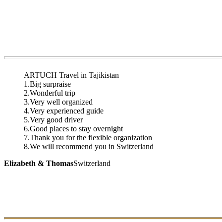
ARTUCH Travel in Tajikistan
1.Big surpraise
2.Wonderful trip
3.Very well organized
4.Very experienced guide
5.Very good driver
6.Good places to stay overnight
7.Thank you for the flexible organization
8.We will recommend you in Switzerland
Elizabeth & Thomas
Switzerland