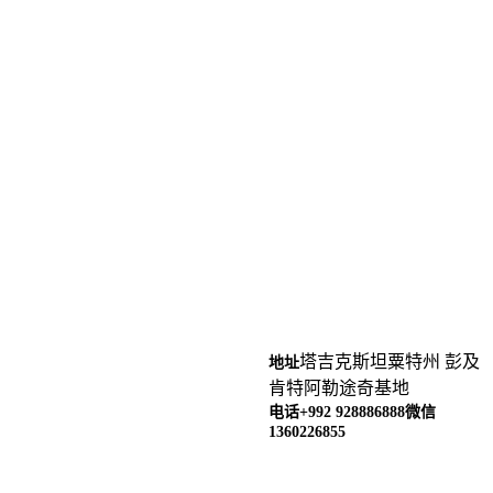
塔吉克斯坦粟特州 彭及
地址
肯特阿勒途奇基地
电话+992 928886888
微信
1360226855