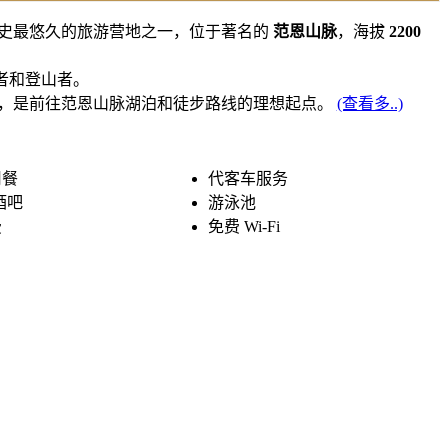
史最悠久的旅游营地之一，位于著名的
范恩山脉
，海拔
2200
者和登山者。
，是前往范恩山脉湖泊和徒步路线的理想起点。
(查看多..)
用餐
代客车服务
酒吧
游泳池
费
免费 Wi-Fi