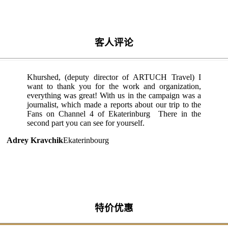
客人评论
Khurshed, (deputy director of ARTUCH Travel) I
want to thank you for the work and organization,
everything was great! With us in the campaign was a
journalist, which made a reports about our trip to the
Fans on Channel 4 of Ekaterinburg There in the
second part you can see for yourself.
Adrey Kravchik
Ekaterinbourg
特价优惠