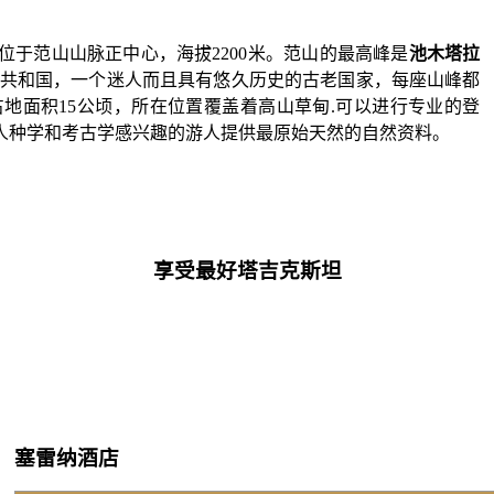
»位于范山山脉正中心，海拔2200米。范山的最高峰是
池木塔拉
斯坦共和国，一个迷人而且具有悠久历史的古老国家，每座山峰都
地面积15公顷，所在位置覆盖着高山草甸.可以进行专业的登
人种学和考古学感兴趣的游人提供最原始天然的自然资料。
享受最好塔吉克斯坦
塞雷纳酒店