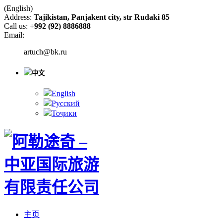
(English)
Address:
Tajikistan, Panjakent city, str Rudaki 85
Call us:
+992 (92) 8886888
Email:
artuch@bk.ru
中文
English
Русский
Тоҷики
主页