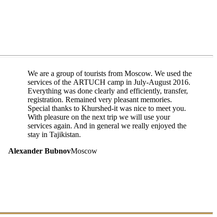
We are a group of tourists from Moscow. We used the
services of the ARTUCH camp in July-August 2016.
Everything was done clearly and efficiently, transfer,
registration. Remained very pleasant memories.
Special thanks to Khurshed-it was nice to meet you.
With pleasure on the next trip we will use your
services again. And in general we really enjoyed the
stay in Tajikistan.
Alexander Bubnov
Moscow