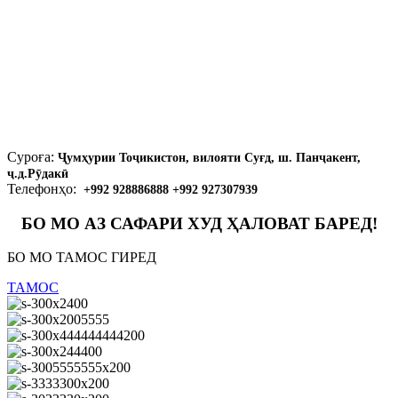
Суроға:
Ҷумҳурии Тоҷикистон, вилояти Суғд, ш. Панҷакент,
ҷ.д.Рӯдакӣ
Телефонҳо:
+992 928886888 +992 927307939
БО МО АЗ САФАРИ ХУД ҲАЛОВАТ БАРЕД!
БО МО ТАМОС ГИРЕД
ТАМОС