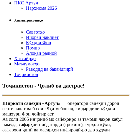
ПКС Артуч
Нархнома 2026
Хизматрасониҳо
Савғотҳо
Иҷораи нақлиёт
Кӯҳҳои Фон
Помир
Алоқаи радиоӣ
Хатсайрҳо
Маълумотҳо
Раводид ва бақайдгирӣ
Тоҷикистон
Тоҷикистон - Ҷолиб ва дастрас!
Ширкати сайёҳии «Артуч»
— оператори сайёҳии дорои
сертификат ва базаи кӯҳӣ мебошад, ки дар дили кӯҳҳои
машҳури Фон ҷойгир аст.
Аз соли 2005 инҷониб мо сайёҳонро аз тамоми ҷаҳон қабул
намуда, сафарҳои пиёдагардӣ (трекинг), турҳои кӯҳӣ,
сафарҳои ҷипӣ ва масирҳои инфиродӣ-ро дар ҳудуди