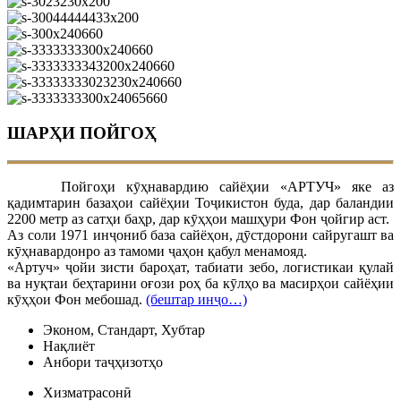
ШАРҲИ ПОЙГОҲ
Пойгоҳи кӯҳнавардию сайёҳии «АРТУЧ» яке аз
қадимтарин базаҳои сайёҳии Тоҷикистон буда, дар баландии
2200 метр аз сатҳи баҳр, дар кӯҳҳои машҳури Фон ҷойгир аст.
Аз соли 1971 инҷониб база сайёҳон, дӯстдорони сайругашт ва
кӯҳнавардонро аз тамоми ҷаҳон қабул менамояд.
«Артуч» ҷойи зисти бароҳат, табиати зебо, логистикаи қулай
ва нуқтаи беҳтарини оғози роҳ ба кӯлҳо ва масирҳои сайёҳии
кӯҳҳои Фон мебошад.
(бештар инҷо…)
Эконом, Стандарт, Хубтар
Нақлиёт
Анбори таҷҳизотҳо
Хизматрасонӣ