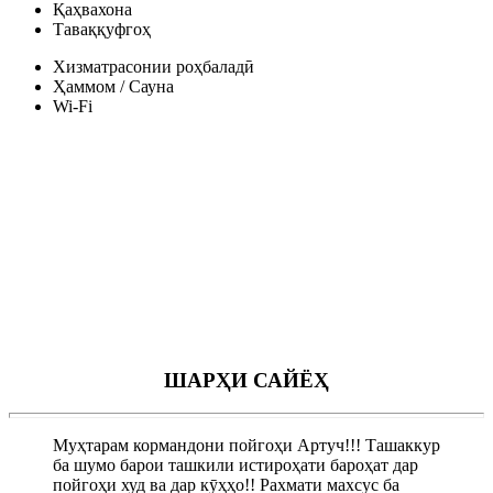
Қаҳвахона
Таваққуфгоҳ
Хизматрасонии роҳбаладӣ
Ҳаммом / Сауна
Wi-Fi
ШАРҲИ САЙЁҲ
Муҳтарам кормандони пойгоҳи Артуч!!! Ташаккур
ба шумо барои ташкили истироҳати бароҳат дар
пойгоҳи худ ва дар кӯҳҳо!! Рахмати махсус ба