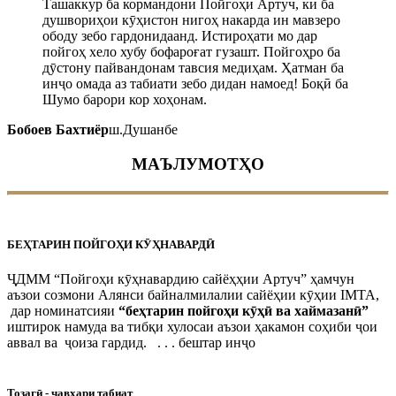
Ташаккур ба кормандони Пойгоҳи Артуч, ки ба
душвориҳои кӯҳистон нигоҳ накарда ин мавзеро
ободу зебо гардонидаанд. Истироҳати мо дар
пойгоҳ хело хубу бофароғат гузашт. Пойгоҳро ба
дӯстону пайвандонам тавсия медиҳам. Ҳатман ба
инҷо омада аз табиати зебо дидан намоед! Боқӣ ба
Шумо барори кор хоҳонам.
Бобоев Бахтиёр
ш.Душанбе
МАЪЛУМОТҲО
БЕҲТАРИН ПОЙГОҲИ КӮҲНАВАРДӢ
ҶДММ “Пойгоҳи кӯҳнавардию сайёҳҳии Артуч” ҳамчун
аъзои созмони Алянси байналмилалии сайёҳии кӯҳии IMTA,
дар номинатсияи
“беҳтарин пойгоҳи кӯҳӣ ва хаймазанӣ”
иштирок намуда ва тибқи хулосаи аъзои ҳакамон соҳиби ҷои
аввал ва ҷоиза гардид. . . . бештар инҷо
Тозагӣ - ҷавҳари табиат