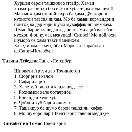
Хуршед барои ташкили хатсайр. Ҳамаи
хизматрасониҳо бо сифати хуб анҷом дода шуд !!
Ман мехоҳам ин пойгоҳро ба ҳама дӯстдорони
кӯҳистон тавсия диҳам. Мо ба ҳамаи кормандони
пойгоҳ ва дар кори шумо муваффақият мехоҳем.
Шумо барои кушодани дари олами аҷиб ва зебои
кӯҳҳои Фон кумак мекунед!! Сипос!! Мо пойгоҳи
шуморо ба ҳама тавсия медиҳем.
Бо эҳтиром ва муҳаббат Маркази Парайогаи
ш.Санкт-Петербург
Татяна Лебедева
Санкт-Петербург
Ширкати Артуч дар Тоҷикистон
1. Сюрпризи калон
2. Сафари аҷиб
3. Хеле хуб ташкил карда шудааст
4. Роҳнамои хеле ботаҷриба
5. Ронандаи хеле хуб
6. Ҷойҳои хуб барои иқомат
7. Ташаккур ба шумо барои ташкили сафар
8. Мо шуморо дар Швейтсария тавсия медиҳем
Элизабет ва Томас
Швейцария