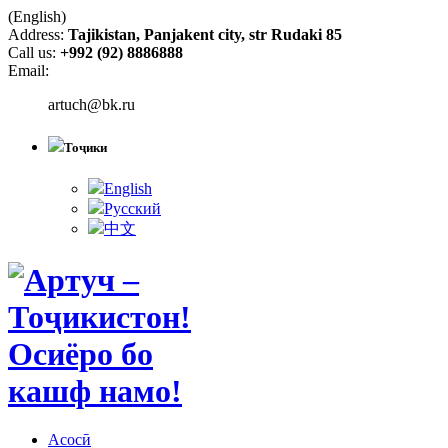
(English)
Address:
Tajikistan, Panjakent city, str Rudaki 85
Call us:
+992 (92) 8886888
Email:
artuch@bk.ru
Тоҷики
English
Русский
中文
Асосӣ