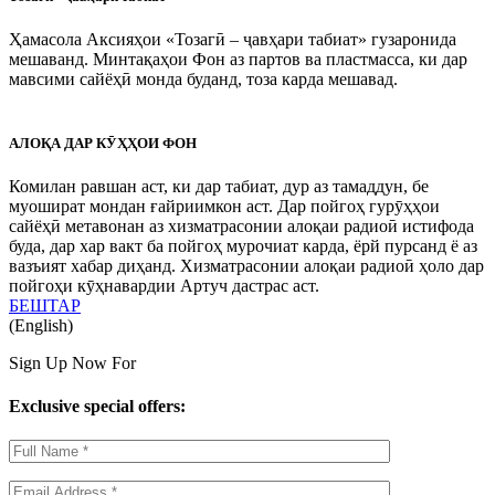
Ҳамасола Аксияҳои «Тозагӣ – ҷавҳари табиат» гузаронида
мешаванд. Минтақаҳои Фон аз партов ва пластмасса, ки дар
мавсими сайёҳӣ монда буданд, тоза карда мешавад.
АЛОҚА ДАР КӮҲҲОИ ФОН
Комилан равшан аст, ки дар табиат, дур аз тамаддун, бе
муошират мондан ғайриимкон аст. Дар пойгоҳ гурӯҳҳои
сайёҳӣ метавонан аз хизматрасонии алоқаи радиоӣ истифода
буда, дар хар вакт ба пойгоҳ мурочиат карда, ёрй пурсанд ё аз
вазъият хабар диҳанд. Хизматрасонии алоқаи радиоӣ ҳоло дар
пойгоҳи кӯҳнавардии Артуч дастрас аст.
БЕШТАР
(English)
Sign Up Now For
Exclusive special offers: