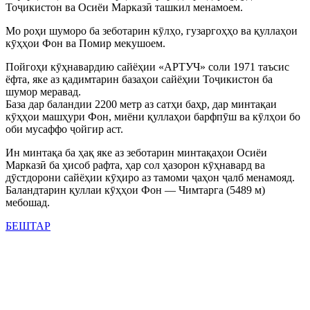
Тоҷикистон ва Осиёи Марказӣ ташкил менамоем.
Мо роҳи шуморо ба зеботарин кӯлҳо, гузаргоҳҳо ва қуллаҳои
кӯҳҳои Фон ва Помир мекушоем.
Пойгоҳи кӯҳнавардию сайёҳии «АРТУЧ» соли 1971 таъсис
ёфта, яке аз қадимтарин базаҳои сайёҳии Тоҷикистон ба
шумор меравад.
База дар баландии 2200 метр аз сатҳи баҳр, дар минтақаи
кӯҳҳои машҳури Фон, миёни қуллаҳои барфпӯш ва кӯлҳои бо
оби мусаффо ҷойгир аст.
Ин минтақа ба ҳақ яке аз зеботарин минтақаҳои Осиёи
Марказӣ ба ҳисоб рафта, ҳар сол ҳазорон кӯҳнавард ва
дӯстдорони сайёҳии кӯҳиро аз тамоми ҷаҳон ҷалб менамояд.
Баландтарин қуллаи кӯҳҳои Фон — Чимтарга (5489 м)
мебошад.
БЕШТАР