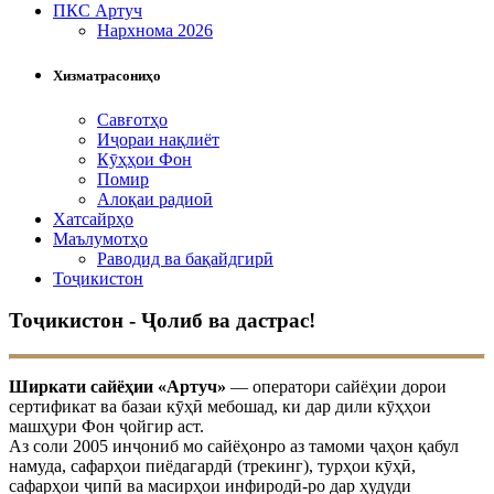
ПКС Артуч
Нархнома 2026
Хизматрасониҳо
Савғотҳо
Иҷораи нақлиёт
Кӯҳҳои Фон
Помир
Алоқаи радиоӣ
Хатсайрҳо
Маълумотҳо
Раводид ва бақайдгирӣ
Тоҷикистон
Тоҷикистон - Ҷолиб ва дастрас!
Ширкати сайёҳии «Артуч»
— оператори сайёҳии дорои
сертификат ва базаи кӯҳӣ мебошад, ки дар дили кӯҳҳои
машҳури Фон ҷойгир аст.
Аз соли 2005 инҷониб мо сайёҳонро аз тамоми ҷаҳон қабул
намуда, сафарҳои пиёдагардӣ (трекинг), турҳои кӯҳӣ,
сафарҳои ҷипӣ ва масирҳои инфиродӣ-ро дар ҳудуди