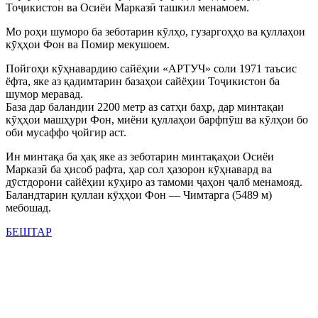
Тоҷикистон ва Осиёи Марказӣ ташкил менамоем.
Мо роҳи шуморо ба зеботарин кӯлҳо, гузаргоҳҳо ва қуллаҳои
кӯҳҳои Фон ва Помир мекушоем.
Пойгоҳи кӯҳнавардию сайёҳии «АРТУЧ» соли 1971 таъсис
ёфта, яке аз қадимтарин базаҳои сайёҳии Тоҷикистон ба
шумор меравад.
База дар баландии 2200 метр аз сатҳи баҳр, дар минтақаи
кӯҳҳои машҳури Фон, миёни қуллаҳои барфпӯш ва кӯлҳои бо
оби мусаффо ҷойгир аст.
Ин минтақа ба ҳақ яке аз зеботарин минтақаҳои Осиёи
Марказӣ ба ҳисоб рафта, ҳар сол ҳазорон кӯҳнавард ва
дӯстдорони сайёҳии кӯҳиро аз тамоми ҷаҳон ҷалб менамояд.
Баландтарин қуллаи кӯҳҳои Фон — Чимтарга (5489 м)
мебошад.
БЕШТАР