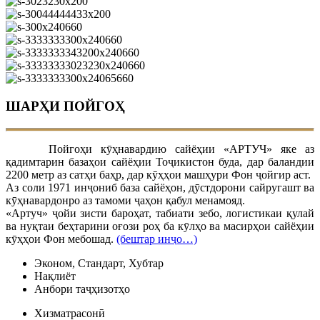
ШАРҲИ ПОЙГОҲ
Пойгоҳи кӯҳнавардию сайёҳии «АРТУЧ» яке аз
қадимтарин базаҳои сайёҳии Тоҷикистон буда, дар баландии
2200 метр аз сатҳи баҳр, дар кӯҳҳои машҳури Фон ҷойгир аст.
Аз соли 1971 инҷониб база сайёҳон, дӯстдорони сайругашт ва
кӯҳнавардонро аз тамоми ҷаҳон қабул менамояд.
«Артуч» ҷойи зисти бароҳат, табиати зебо, логистикаи қулай
ва нуқтаи беҳтарини оғози роҳ ба кӯлҳо ва масирҳои сайёҳии
кӯҳҳои Фон мебошад.
(бештар инҷо…)
Эконом, Стандарт, Хубтар
Нақлиёт
Анбори таҷҳизотҳо
Хизматрасонӣ