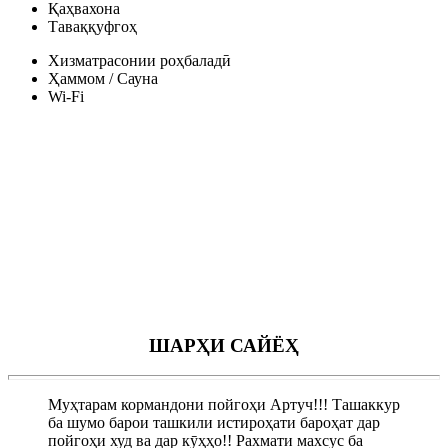
Қаҳвахона
Таваққуфгоҳ
Хизматрасонии роҳбаладӣ
Ҳаммом / Сауна
Wi-Fi
ШАРҲИ САЙЁҲ
Муҳтарам кормандони пойгоҳи Артуч!!! Ташаккур
ба шумо барои ташкили истироҳати бароҳат дар
пойгоҳи худ ва дар кӯҳҳо!! Рахмати махсус ба