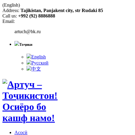
(English)
Address:
Tajikistan, Panjakent city, str Rudaki 85
Call us:
+992 (92) 8886888
Email:
artuch@bk.ru
Тоҷики
English
Русский
中文
Асосӣ