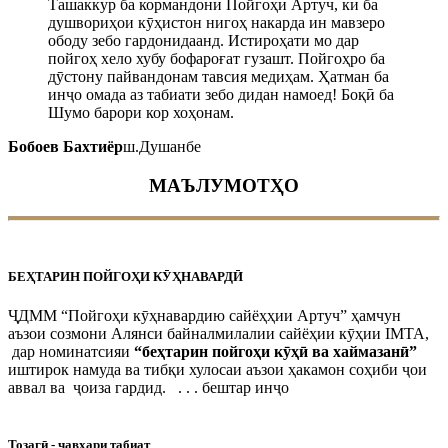
Ташаккур ба кормандони Пойгоҳи Артуч, ки ба
душвориҳои кӯҳистон нигоҳ накарда ин мавзеро
ободу зебо гардонидаанд. Истироҳати мо дар
пойгоҳ хело хубу бофароғат гузашт. Пойгоҳро ба
дӯстону пайвандонам тавсия медиҳам. Ҳатман ба
инҷо омада аз табиати зебо дидан намоед! Боқӣ ба
Шумо барори кор хоҳонам.
Бобоев Бахтиёр
ш.Душанбе
МАЪЛУМОТҲО
БЕҲТАРИН ПОЙГОҲИ КӮҲНАВАРДӢ
ҶДММ “Пойгоҳи кӯҳнавардию сайёҳҳии Артуч” ҳамчун
аъзои созмони Алянси байналмилалии сайёҳии кӯҳии IMTA,
дар номинатсияи
“беҳтарин пойгоҳи кӯҳӣ ва хаймазанӣ”
иштирок намуда ва тибқи хулосаи аъзои ҳакамон соҳиби ҷои
аввал ва ҷоиза гардид. . . . бештар инҷо
Тозагӣ - ҷавҳари табиат