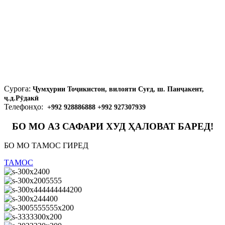
Суроға:
Ҷумҳурии Тоҷикистон, вилояти Суғд, ш. Панҷакент,
ҷ.д.Рӯдакӣ
Телефонҳо:
+992 928886888 +992 927307939
БО МО АЗ САФАРИ ХУД ҲАЛОВАТ БАРЕД!
БО МО ТАМОС ГИРЕД
ТАМОС