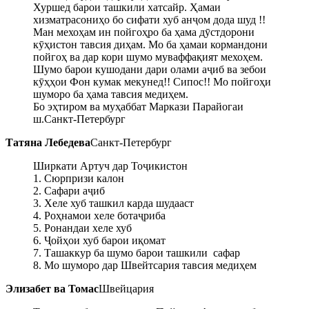
Хуршед барои ташкили хатсайр. Ҳамаи
хизматрасониҳо бо сифати хуб анҷом дода шуд !!
Ман мехоҳам ин пойгоҳро ба ҳама дӯстдорони
кӯҳистон тавсия диҳам. Мо ба ҳамаи кормандони
пойгоҳ ва дар кори шумо муваффақият мехоҳем.
Шумо барои кушодани дари олами аҷиб ва зебои
кӯҳҳои Фон кумак мекунед!! Сипос!! Мо пойгоҳи
шуморо ба ҳама тавсия медиҳем.
Бо эҳтиром ва муҳаббат Маркази Парайогаи
ш.Санкт-Петербург
Татяна Лебедева
Санкт-Петербург
Ширкати Артуч дар Тоҷикистон
1. Сюрпризи калон
2. Сафари аҷиб
3. Хеле хуб ташкил карда шудааст
4. Роҳнамои хеле ботаҷриба
5. Ронандаи хеле хуб
6. Ҷойҳои хуб барои иқомат
7. Ташаккур ба шумо барои ташкили сафар
8. Мо шуморо дар Швейтсария тавсия медиҳем
Элизабет ва Томас
Швейцария