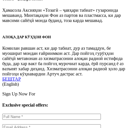
Ҳамасола Аксияҳои «Тозагӣ – ҷавҳари табиат» гузаронида
мешаванд. Минтақаҳои Фон аз партов ва пластмасса, ки дар
мавсими сайёҳӣ монда буданд, тоза карда мешавад.
АЛОҚА ДАР КӮҲҲОИ ФОН
Комилан равшан аст, ки дар табиат, дур аз тамаддун, бе
муошират мондан ғайриимкон аст. Дар пойгоҳ гурӯҳҳои
сайёҳӣ метавонан аз хизматрасонии алоқаи радиоӣ истифода
буда, дар хар вакт ба пойгоҳ мурочиат карда, ёрй пурсанд ё аз
вазъият хабар диҳанд. Хизматрасонии алоқаи радиоӣ ҳоло дар
пойгоҳи кӯҳнавардии Артуч дастрас аст.
БЕШТАР
(English)
Sign Up Now For
Exclusive special offers: