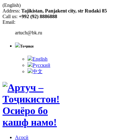
(English)
Address:
Tajikistan, Panjakent city, str Rudaki 85
Call us:
+992 (92) 8886888
Email:
artuch@bk.ru
Тоҷики
English
Русский
中文
Асосӣ