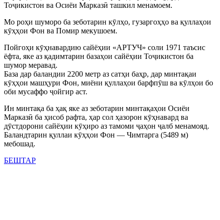
Тоҷикистон ва Осиёи Марказӣ ташкил менамоем.
Мо роҳи шуморо ба зеботарин кӯлҳо, гузаргоҳҳо ва қуллаҳои
кӯҳҳои Фон ва Помир мекушоем.
Пойгоҳи кӯҳнавардию сайёҳии «АРТУЧ» соли 1971 таъсис
ёфта, яке аз қадимтарин базаҳои сайёҳии Тоҷикистон ба
шумор меравад.
База дар баландии 2200 метр аз сатҳи баҳр, дар минтақаи
кӯҳҳои машҳури Фон, миёни қуллаҳои барфпӯш ва кӯлҳои бо
оби мусаффо ҷойгир аст.
Ин минтақа ба ҳақ яке аз зеботарин минтақаҳои Осиёи
Марказӣ ба ҳисоб рафта, ҳар сол ҳазорон кӯҳнавард ва
дӯстдорони сайёҳии кӯҳиро аз тамоми ҷаҳон ҷалб менамояд.
Баландтарин қуллаи кӯҳҳои Фон — Чимтарга (5489 м)
мебошад.
БЕШТАР