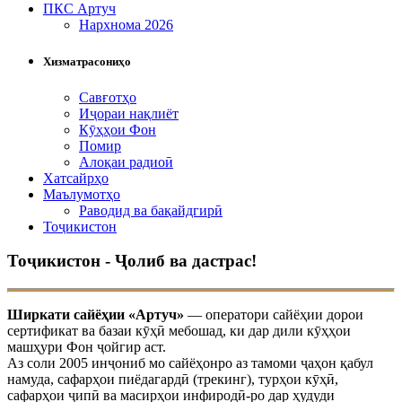
ПКС Артуч
Нархнома 2026
Хизматрасониҳо
Савғотҳо
Иҷораи нақлиёт
Кӯҳҳои Фон
Помир
Алоқаи радиоӣ
Хатсайрҳо
Маълумотҳо
Раводид ва бақайдгирӣ
Тоҷикистон
Тоҷикистон - Ҷолиб ва дастрас!
Ширкати сайёҳии «Артуч»
— оператори сайёҳии дорои
сертификат ва базаи кӯҳӣ мебошад, ки дар дили кӯҳҳои
машҳури Фон ҷойгир аст.
Аз соли 2005 инҷониб мо сайёҳонро аз тамоми ҷаҳон қабул
намуда, сафарҳои пиёдагардӣ (трекинг), турҳои кӯҳӣ,
сафарҳои ҷипӣ ва масирҳои инфиродӣ-ро дар ҳудуди