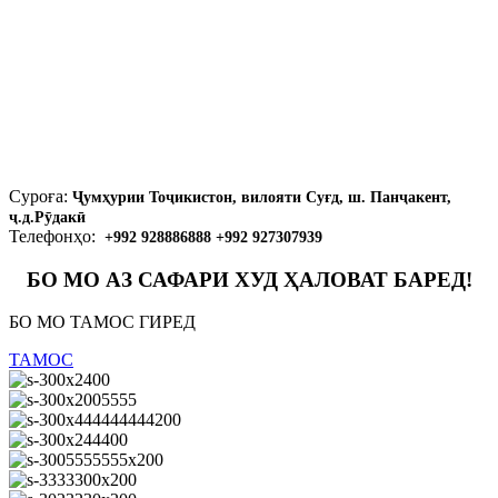
Суроға:
Ҷумҳурии Тоҷикистон, вилояти Суғд, ш. Панҷакент,
ҷ.д.Рӯдакӣ
Телефонҳо:
+992 928886888 +992 927307939
БО МО АЗ САФАРИ ХУД ҲАЛОВАТ БАРЕД!
БО МО ТАМОС ГИРЕД
ТАМОС