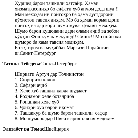
Хуршед барои ташкили хатсайр. Ҳамаи
хизматрасониҳо бо сифати хуб анҷом дода шуд !!
Ман мехоҳам ин пойгоҳро ба ҳама дӯстдорони
кӯҳистон тавсия диҳам. Мо ба ҳамаи кормандони
пойгоҳ ва дар кори шумо муваффақият мехоҳем.
Шумо барои кушодани дари олами аҷиб ва зебои
кӯҳҳои Фон кумак мекунед!! Сипос!! Мо пойгоҳи
шуморо ба ҳама тавсия медиҳем.
Бо эҳтиром ва муҳаббат Маркази Парайогаи
ш.Санкт-Петербург
Татяна Лебедева
Санкт-Петербург
Ширкати Артуч дар Тоҷикистон
1. Сюрпризи калон
2. Сафари аҷиб
3. Хеле хуб ташкил карда шудааст
4. Роҳнамои хеле ботаҷриба
5. Ронандаи хеле хуб
6. Ҷойҳои хуб барои иқомат
7. Ташаккур ба шумо барои ташкили сафар
8. Мо шуморо дар Швейтсария тавсия медиҳем
Элизабет ва Томас
Швейцария