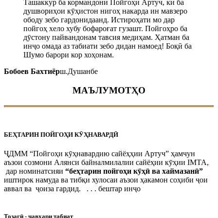
Ташаккур ба кормандони Пойгоҳи Артуч, ки ба
душвориҳои кӯҳистон нигоҳ накарда ин мавзеро
ободу зебо гардонидаанд. Истироҳати мо дар
пойгоҳ хело хубу бофароғат гузашт. Пойгоҳро ба
дӯстону пайвандонам тавсия медиҳам. Ҳатман ба
инҷо омада аз табиати зебо дидан намоед! Боқӣ ба
Шумо барори кор хоҳонам.
Бобоев Бахтиёр
ш.Душанбе
МАЪЛУМОТҲО
БЕҲТАРИН ПОЙГОҲИ КӮҲНАВАРДӢ
ҶДММ “Пойгоҳи кӯҳнавардию сайёҳҳии Артуч” ҳамчун
аъзои созмони Алянси байналмилалии сайёҳии кӯҳии IMTA,
дар номинатсияи
“беҳтарин пойгоҳи кӯҳӣ ва хаймазанӣ”
иштирок намуда ва тибқи хулосаи аъзои ҳакамон соҳиби ҷои
аввал ва ҷоиза гардид. . . . бештар инҷо
Тозагӣ - ҷавҳари табиат