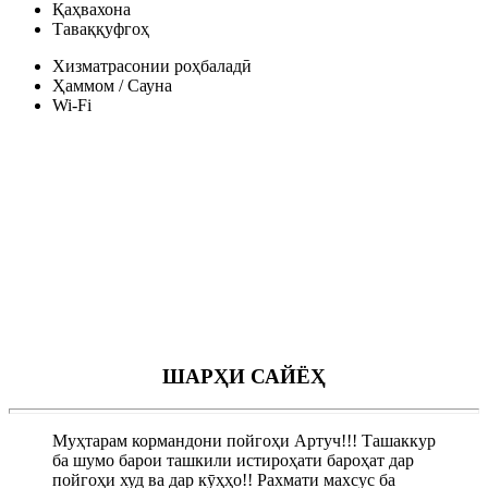
Қаҳвахона
Таваққуфгоҳ
Хизматрасонии роҳбаладӣ
Ҳаммом / Сауна
Wi-Fi
ШАРҲИ САЙЁҲ
Муҳтарам кормандони пойгоҳи Артуч!!! Ташаккур
ба шумо барои ташкили истироҳати бароҳат дар
пойгоҳи худ ва дар кӯҳҳо!! Рахмати махсус ба