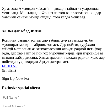
Ҳамасола Аксияҳои «Тозагӣ – ҷавҳари табиат» гузаронида
мешаванд. Минтақаҳои Фон аз партов ва пластмасса, ки дар
мавсими сайёҳӣ монда буданд, тоза карда мешавад.
АЛОҚА ДАР КӮҲҲОИ ФОН
Комилан равшан аст, ки дар табиат, дур аз тамаддун, бе
муошират мондан ғайриимкон аст. Дар пойгоҳ гурӯҳҳои
сайёҳӣ метавонан аз хизматрасонии алоқаи радиоӣ истифода
буда, дар хар вакт ба пойгоҳ мурочиат карда, ёрй пурсанд ё аз
вазъият хабар диҳанд. Хизматрасонии алоқаи радиоӣ ҳоло дар
пойгоҳи кӯҳнавардии Артуч дастрас аст.
БЕШТАР
(English)
Sign Up Now For
Exclusive special offers: