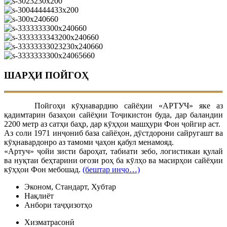
ШАРҲИ ПОЙГОҲ
Пойгоҳи кӯҳнавардию сайёҳии «АРТУЧ» яке аз
қадимтарин базаҳои сайёҳии Тоҷикистон буда, дар баландии
2200 метр аз сатҳи баҳр, дар кӯҳҳои машҳури Фон ҷойгир аст.
Аз соли 1971 инҷониб база сайёҳон, дӯстдорони сайругашт ва
кӯҳнавардонро аз тамоми ҷаҳон қабул менамояд.
«Артуч» ҷойи зисти бароҳат, табиати зебо, логистикаи қулай
ва нуқтаи беҳтарини оғози роҳ ба кӯлҳо ва масирҳои сайёҳии
кӯҳҳои Фон мебошад.
(бештар инҷо…)
Эконом, Стандарт, Хубтар
Нақлиёт
Анбори таҷҳизотҳо
Хизматрасонӣ